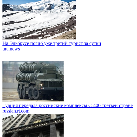
На Эльбрусе погиб уже третий турист за сутки
ura.news
Турция передала российские комплексы С-400 третьей стране
russian.rt.com