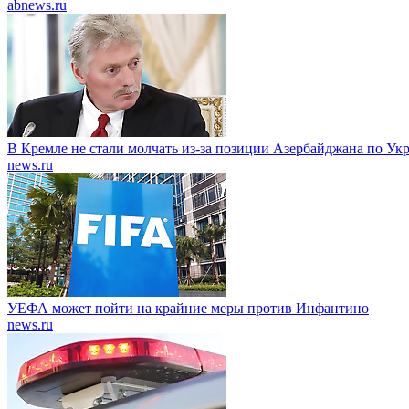
abnews.ru
В Кремле не стали молчать из-за позиции Азербайджана по Ук
news.ru
УЕФА может пойти на крайние меры против Инфантино
news.ru