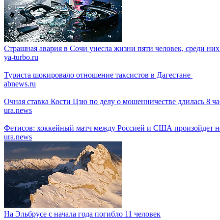
Страшная авария в Сочи унесла жизни пяти человек, среди них
ya-turbo.ru
Туриста шокировало отношение таксистов в Дагестане
abnews.ru
Очная ставка Кости Цзю по делу о мошенничестве длилась 8 ча
ura.news
Фетисов: хоккейный матч между Россией и США произойдет н
ura.news
На Эльбрусе с начала года погибло 11 человек