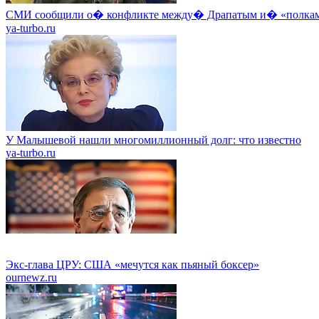
СМИ сообщили о� конфликте между� Драпатым и� «полкам
ya-turbo.ru
У Малышевой нашли многомиллионный долг: что известно
ya-turbo.ru
Экс-глава ЦРУ: США «мечутся как пьяный боксер»
ournewz.ru