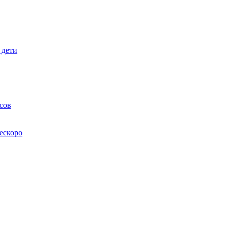
 дети
сов
ескоро