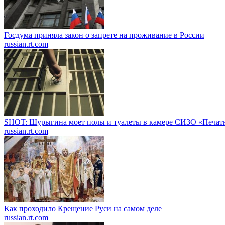
Госдума приняла закон о запрете на проживание в России
russian.rt.com
SHOT: Шурыгина моет полы и туалеты в камере СИЗО «Печат
russian.rt.com
Как проходило Крещение Руси на самом деле
russian.rt.com