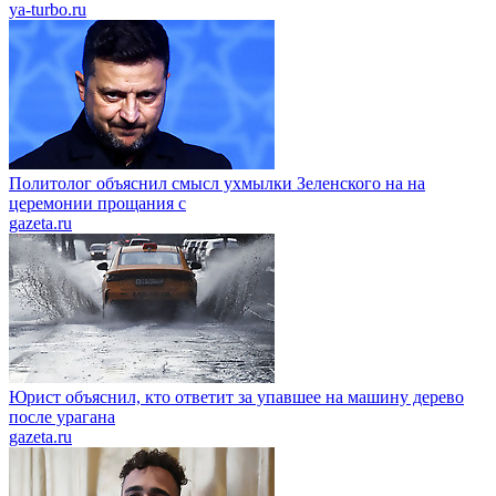
ya-turbo.ru
Политолог объяснил смысл ухмылки Зеленского на на
церемонии прощания с
gazeta.ru
Юрист объяснил, кто ответит за упавшее на машину дерево
после урагана
gazeta.ru