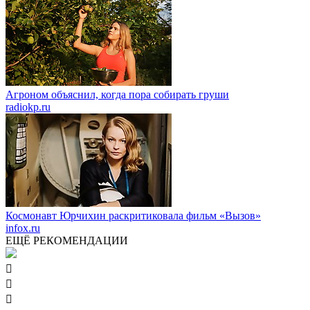
Агроном объяснил, когда пора собирать груши
radiokp.ru
Космонавт Юрчихин раскритиковала фильм «Вызов»
infox.ru
ЕЩЁ РЕКОМЕНДАЦИИ


