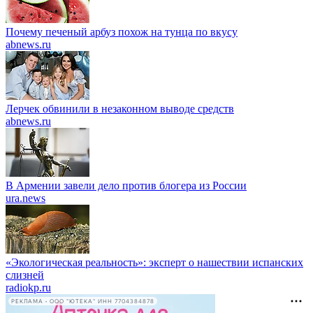
Почему печеный арбуз похож на тунца по вкусу
abnews.ru
Лерчек обвинили в незаконном выводе средств
abnews.ru
В Армении завели дело против блогера из России
ura.news
«Экологическая реальность»: эксперт о нашествии испанских
слизней
radiokp.ru
РЕКЛАМА • ООО "ЮТЕКА" ИНН 7704384878