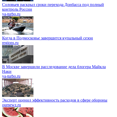
Соловьев раскрыл сроки перехода Донбасса под полный
контроль России
ya-turbo.ru
Когда в Подмосковье завершится купальный сезон
regions.ru
В Москве завершили расследование дела блогера Майкла
Наки
ya-turbo.ru
Эксперт оценил эффективность расходов в сфере обороны
ournewz.ru