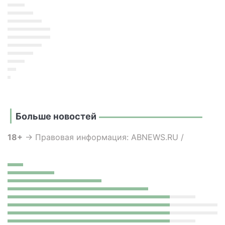
Больше новостей
18+
→ Правовая информация: ABNEWS.RU /
"АБН24"
Учредитель: ООО «Региональные медиа»
Сетевое издание и информационное агентство
зарегистрированы Федеральной службой по
надзору в сфере связи, информационных
технологий и массовых коммуникаций
(Роскомнадзор) Регистрационный номер ЭЛ №