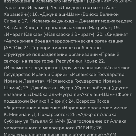
возрождения исламского наследия» («Джамият Ихья ат-
Тураз аль-Ислами»); 15. «Дом двух святых» («Аль-
Харамейн»); 16. «Джунд аш-Шам» (Войско Великой
Сирии); 17. «Исламский джихад – Джамаат моджахедов»;
18. «Аль-Каида в странах исламского Магриба»; 19.
«Имарат Кавказ» («Кавказский Эмират»); 20. «Синдикат
«Автономная боевая террористическая организация
(АБТО)»; 21. Террористическое сообщество –
структурное подразделение организации «Правый
сектор» на территории Республики Крым; 22.
«Исламское государство» (другие названия: «Исламское
Государство Ирака и Сирии», «Исламское Государство
Ирака и Леванта», «Исламское Государство Ирака и
Шама»); 23. Джебхат ан-Нусра (Фронт победы) (другие
названия: «Джабха аль-Нусра ли-Ахль аш-Шам» (Фронт
поддержки Великой Сирии); 24. Всероссийское
общественное движение «Народное ополчение имени
К. Минина и Д. Пожарского»; 25. «Аджр от Аллаха
Субхану уа Тагьаля SHAM» (Благословение от Аллаха
милоственного и милосердного СИРИЯ); 26.
Международное религиозное объединение «АУМ