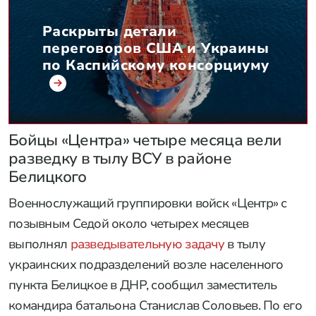
Раскрыты детали
переговоров США и Украины
по Каспийскому консорциуму
Бойцы «Центра» четыре месяца вели
разведку в тылу ВСУ в районе
Белицкого
Военнослужащий группировки войск «Центр» с
позывным Седой около четырех месяцев
выполнял
разведывательную задачу
в тылу
украинских подразделений возле населенного
пункта Белицкое в ДНР, сообщил заместитель
командира батальона Станислав Соловьев. По его