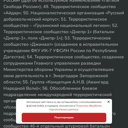
России» (другое используемое наименование «Легион
Свобода России»); 49. Террористическое сообщество
«Айдар»; 50. Националистическая организация «Русский
добровольческий корпус»; 51. Террористическое
сообщество – «Грузинский национальный легион»; 52.
Террористическое сообщество «Днепр-1» (батальон
«Днепр-1», полк «Днепр-1»); 53. Террористическое
сообщество «Джамаат» (созданное в исправительном
учреждении ФКУ ИК-7 УФСИН России по Республике
Дагестан); 54. Террористическое сообщество, созданное
сотрудниками Главного управления разведки
Министерства обороны Украины и осуществлявшее
свою деятельность в г. Энергодаре Запорожской
области; 55. Группа «Концепция А.Н.В. (Авангард
Народной Воли)»; 56. Обособленное боевое
подразделение международной террористической
организации «Исламское государство» (джамаат)
Используя сайт news.ru, вы соглашаетесь с использованием
файлов cookie, в порядке, описанном в
Политике обработки
«Исламская баккия»; 57. Российское структурное
персональных данных
.
подразделение международного террористического
Подтверждаю
сообщества «АУМ Синрикё»; 58. Террористическое
сообщество 46-й отдельный штурмовой батальон