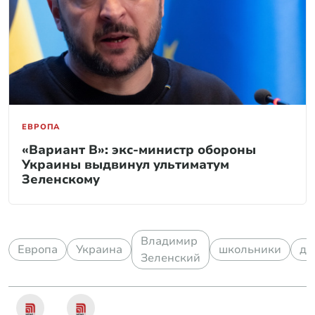
ЕВРОПА
«Вариант B»: экс-министр обороны
Украины выдвинул ультиматум
Зеленскому
Владимир
Европа
Украина
школьники
де
Зеленский