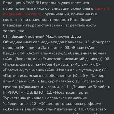
Редакция NEWS.RU отдельно указывает, что
перечисленные ниже организации включены в
единый
федеральный список
организаций, признанных в
соответствии с законодательством Российской
Федерации террористическими, их деятельность
запрещена:
01. «Высший военный Маджлисуль Шура
Объединенных сил моджахедов Кавказа»; 02. «Конгресс
народов Ичкерии и Дагестана»; 03. «База» («Аль-
Каида»); 04. «Асбат аль-Ансар»; 5. «Священная война»
(«Аль-Джихад» или «Египетский исламский джихад»); 06.
«Исламская группа» («Аль-Гамаа аль-Исламия»); 07.
«Братья-мусульмане» («Аль-Ихван аль-Муслимун»); 08.
«Партия исламского освобождения» («Хизб ут-Тахрир
аль-Ислами»); 09. «Лашкар-И-Тайба»; 10. «Исламская
группа» («Джамаат-и-Ислами»); 11. «Движение Талибан»
[ПРИОСТАНОВЛЕНО]; 12. «Исламская партия
Туркестана» (бывшее «Исламское движение
Узбекистана»); 13. «Общество социальных реформ»
(«Джамият аль-Ислах аль-Иджтимаи»); 14. «Общество