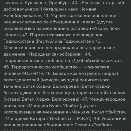
группа п. Кушкуль г. Оренбург; 40. «Крымско-татарский
добровольческий батальон имени Номана
Челебиджихана»; 41. Украинское военизированное
националистическое объединение «Азов» (другие
используемые наименования: батальон «Азов», полк
«Азов»); 42. Партия исламского возрождения
Таджикистана (Республика Таджикистан); 43.
Межрегиональное леворадикальное анархистское
движение «Народная самооборона»; 44.
Террористическое сообщество «Дуббайский джамаат»;
45. Террористическое сообщество – «московская
ячейка» МТО «ИГ»; 46. Боевое крыло группы (вирда)
последователей (мюидов, мурдов) религиозного
течения Батал-Хаджи Белхороева (Батал-Хаджи,
баталхаджинцев, белхороевцев, тариката шейха овлия
(устаза) Батал-Хаджи Белхороева); 47. Международное
движение «Маньяки Культ Убийц» (другие
используемые наименования «Маньяки Культ Убийств»,
«Молодёжь Которая Улыбается», М.К.У.); 48. Украинское
военизированное объединение Легион «Свобода