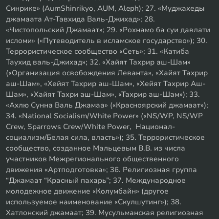
Синрике» (AumShinrikyo, AUM, Aleph); 27. «Муджахеды
джамаата Ат-Тавхида Валь-Джихад»; 28.
«Чистопольский Джамаат»; 29. «Рохнамо ба суи давлати
исломи» («Путеводитель в исламское государство»); 30.
Террористическое сообщество «Сеть»; 31. «Катиба
Таухид валь-Джихад»; 32. «Хайят Тахрир аш-Шам»
(«Организация освобождения Леванта», «Хайят Тахрир
аш-Шам», «Хейят Тахрир аш-Шам», «Хейят Тахрир Аш-
Шам», «Хайят Тахри аш-Шам», «Тахрир аш-Шам»); 33.
«Ахлю Сунна Валь Джамаа» («Красноярский джамаат»);
34. «National Socialism/White Power» («NS/WP, NS/WP
Crew, Sparrows Crew/White Power, Национал-
социализм/Белая сила, власть»); 35. Террористическое
сообщество, созданное Мальцевым В.В. из числа
участников Межрегионального общественного
движения «Артподготовка»; 36. Религиозная группа
“Джамаат “Красный пахарь”; 37. Международное
молодежное движение «Колумбайн» (другое
используемое наименование «Скулшутинг»); 38.
Хатлонский джамаат; 39. Мусульманская религиозная