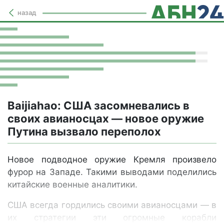
назад
Baijiahao: США засомневались в
своих авианосцах — новое оружие
Путина вызвало переполох
Новое подводное оружие Кремля произвело
фурор на Западе. Такими выводами поделились
китайские военные аналитики.
США всегда гордились своими авианосцами — в
их стратегии эти огромные корабли