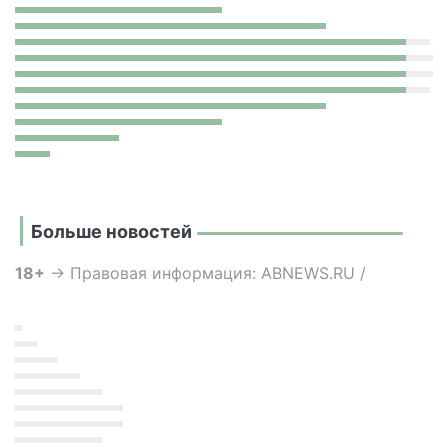
Больше новостей
18+
→ Правовая информация: ABNEWS.RU /
"АБН24"
Учредитель: ООО «Региональные медиа»
Сетевое издание и информационное агентство
зарегистрированы Федеральной службой по
надзору в сфере связи, информационных
технологий и массовых коммуникаций
(Роскомнадзор) Регистрационный номер ЭЛ №