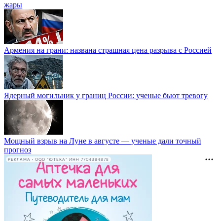
жары
Армения на грани: названа страшная цена разрыва с Россией
Ядерный могильник у границ России: ученые бьют тревогу
Мощный взрыв на Луне в августе — ученые дали точный
прогноз
РЕКЛАМА • ООО "ЮТЕКА" ИНН 7704384878