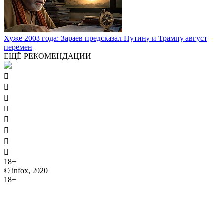
Хуже 2008 года: Зараев предсказал Путину и Трампу август
перемен
ЕЩЁ РЕКОМЕНДАЦИИ








18+
© infox, 2020
18+
На информационных ресурсах INFOX применяются
рекомендательные технологии (информационные технологии
предоставления информации на основе сбора, систематизации
и анализа сведений, относящихся к предпочтениям