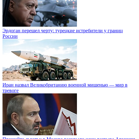
Эрдоган перешел черту: турецкие истребители у границ
России
Иран назвал Великобританию военной мишенью — мир в
тревоге