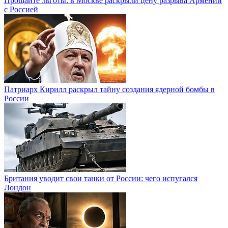
Прощайте льготы: в Москве раскрыли цену разрыва Армении
с Россией
Патриарх Кирилл раскрыл тайну создания ядерной бомбы в
России
Британия уводит свои танки от России: чего испугался
Лондон