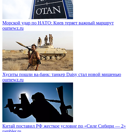
Морской удар по НАТО: Киев теряет важный маршрут
ournewz.ru
Хуситы пошли ва-банк: танкер Daisy стал новой мишенью
ournewz.ru
Китай поставил РФ жесткое условие по «Силе Сибири — 2»
rambler.ru