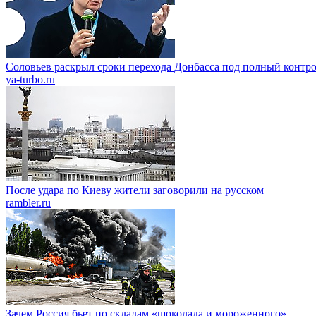
Соловьев раскрыл сроки перехода Донбасса под полный контр
ya-turbo.ru
После удара по Киеву жители заговорили на русском
rambler.ru
Зачем Россия бьет по складам «шоколада и мороженного»