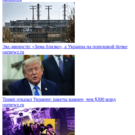
Экс-министр: «Зима близко», а Украина на пороховой бочке
ournewz.ru
Трамп отказал Украине: ракеты важнее, чем $300 млрд
ournewz.ru