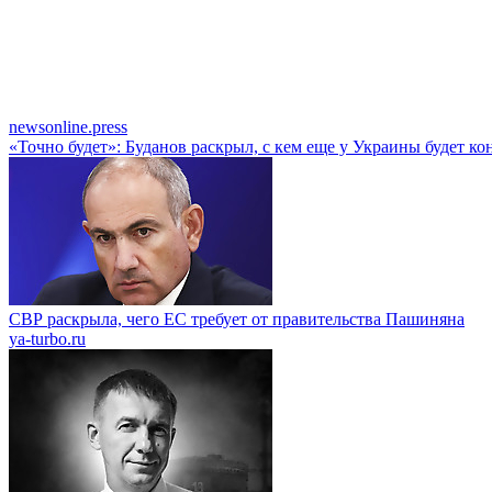
newsonline.press
«Точно будет»: Буданов раскрыл, с кем еще у Украины будет к
СВР раскрыла, чего ЕС требует от правительства Пашиняна
ya-turbo.ru