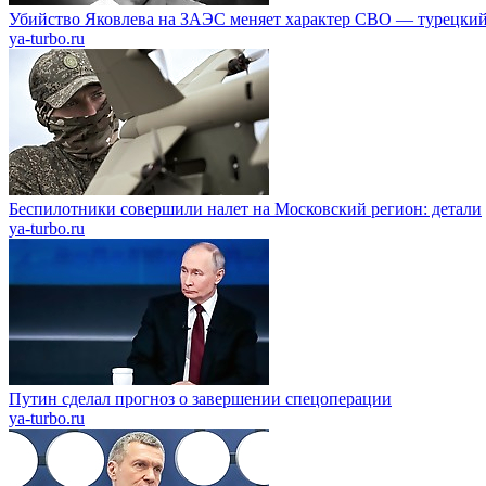
Убийство Яковлева на ЗАЭС меняет характер СВО — турецкий
ya-turbo.ru
Беспилотники совершили налет на Московский регион: детали
ya-turbo.ru
Путин сделал прогноз о завершении спецоперации
ya-turbo.ru