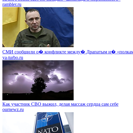
rambler.ru
СМИ сообщили о� конфликте между� Драпатым и� «полкам
ya-turbo.ru
Как участник СВО выжил, делая массаж сердца сам себе
ournewz.ru