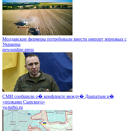
Молдавские фермеры потребовали ввести импорт зерновых с
Украины
newsonline.press
СМИ сообщили о� конфликте между� Драпатым и�
«полками Сырского»
ya-turbo.ru