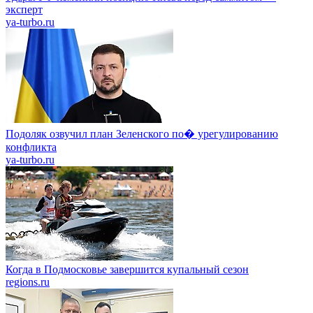
эксперт
ya-turbo.ru
Подоляк озвучил план Зеленского по� урегулированию
конфликта
ya-turbo.ru
Когда в Подмосковье завершится купальный сезон
regions.ru