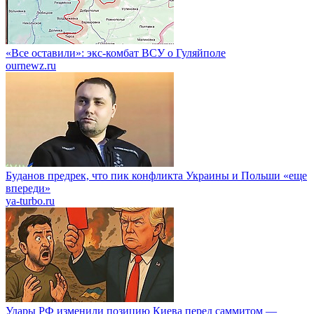
«Все оставили»: экс-комбат ВСУ о Гуляйполе
ournewz.ru
Буданов предрек, что пик конфликта Украины и Польши «еще
впереди»
ya-turbo.ru
Удары РФ изменили позицию Киева перед саммитом —