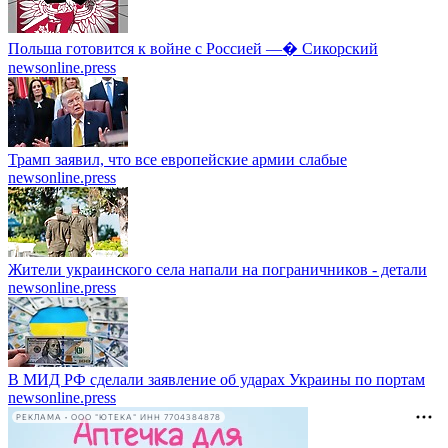
Польша готовится к войне с Россией —� Сикорский
newsonline.press
Трамп заявил, что все европейские армии слабые
newsonline.press
Жители украинского села напали на пограничников - детали
newsonline.press
В МИД РФ сделали заявление об ударах Украины по портам
newsonline.press
РЕКЛАМА • ООО "ЮТЕКА" ИНН 7704384878