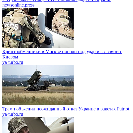
newsonline.press
Криптообменники в Москве попали под удар из-за связи с
Киевом
ya-turbo.ru
Трамп объяснил неожиданный отказ Украине в ракетах Patriot
ya-turbo.ru