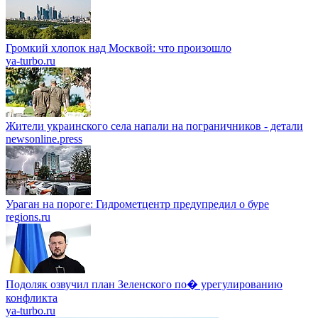
Громкий хлопок над Москвой: что произошло
ya-turbo.ru
Жители украинского села напали на пограничников - детали
newsonline.press
Ураган на пороге: Гидрометцентр предупредил о буре
regions.ru
Подоляк озвучил план Зеленского по� урегулированию
конфликта
ya-turbo.ru