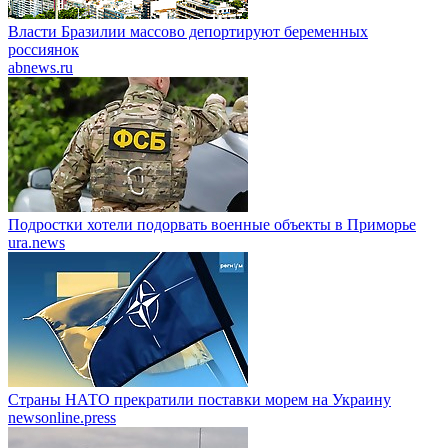
Власти Бразилии массово депортируют беременных
россиянок
abnews.ru
Подростки хотели подорвать военные объекты в Приморье
ura.news
Страны НАТО прекратили поставки морем на Украину
newsonline.press