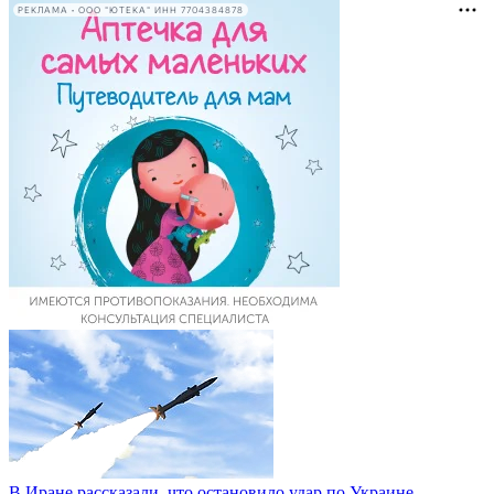
РЕКЛАМА • ООО "ЮТЕКА" ИНН 7704384878
В Иране рассказали, что остановило удар по Украине