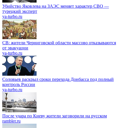
Убийство Яковлева на ЗАЭС меняет характер СВО —
турецкий эксперт
ya-turbo.ru
СВ: жители Черниговской области массово отказываются
от эвакуации
ya-turbo.ru
Соловьев раскрыл сроки перехода Донбасса под полный
контроль России
ya-turbo.ru
После удара по Киеву жители заговорили на русском
rambler.ru