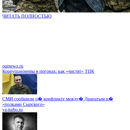
ЧИТАТЬ ПОЛНОСТЬЮ
ournewz.ru
Коррупционеры в погонах: как «чистят» ТЦК
СМИ сообщили о� конфликте между� Драпатым и�
«полками Сырского»
ya-turbo.ru