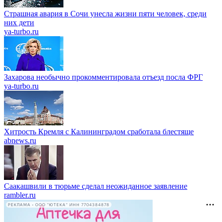
Страшная авария в Сочи унесла жизни пяти человек, среди
них дети
ya-turbo.ru
Захарова необычно прокомментировала отъезд посла ФРГ
ya-turbo.ru
Хитрость Кремля с Калининградом сработала блестяще
abnews.ru
Саакашвили в тюрьме сделал неожиданное заявление
rambler.ru
РЕКЛАМА • ООО "ЮТЕКА" ИНН 7704384878