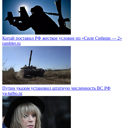
Китай поставил РФ жесткое условие по «Силе Сибири — 2»
rambler.ru
Путин указом установил штатную численность ВС РФ
ya-turbo.ru