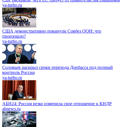
ya-turbo.ru
США демонстративно покинули Совбез ООН: что
произошло?
ya-turbo.ru
Соловьев раскрыл сроки перехода Донбасса под полный
контроль России
ya-turbo.ru
АБН24: Россия резко изменила свое отношение к КНДР
abnews.ru