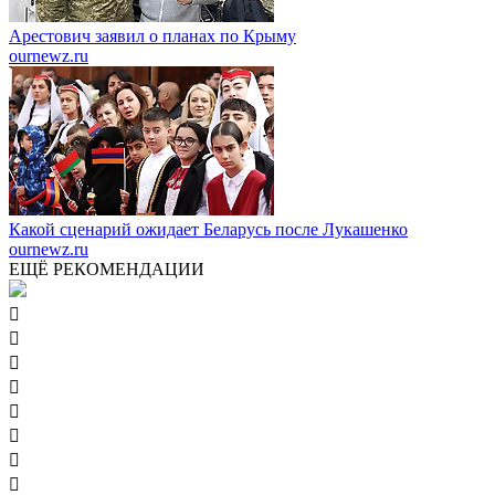
Арестович заявил о планах по Крыму
ournewz.ru
Какой сценарий ожидает Беларусь после Лукашенко
ournewz.ru
ЕЩЁ РЕКОМЕНДАЦИИ







