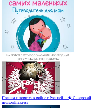
Польша готовится к войне с Россией —� Сикорский
newsonline.press