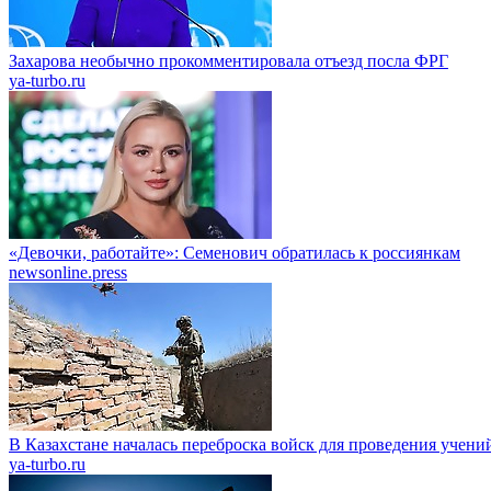
Захарова необычно прокомментировала отъезд посла ФРГ
ya-turbo.ru
«Девочки, работайте»: Семенович обратилась к россиянкам
newsonline.press
В Казахстане началась переброска войск для проведения учени
ya-turbo.ru