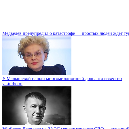
Медведев предупредил о катастрофе — простых людей ждет ту
У Малышевой нашли многомиллионный долг: что известно
ya-turbo.ru
Убийство Яковлева на ЗАЭС меняет характер СВО — турецкий