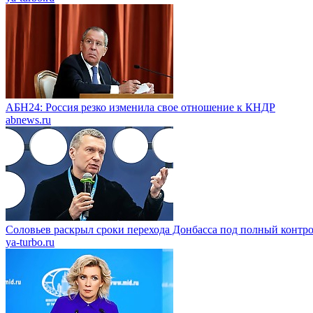
АБН24: Россия резко изменила свое отношение к КНДР
abnews.ru
Соловьев раскрыл сроки перехода Донбасса под полный контр
ya-turbo.ru