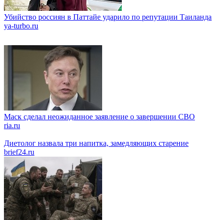
Убийство россиян в Паттайе ударило по репутации Таиланда
ya-turbo.ru
Маск сделал неожиданное заявление о завершении СВО
ria.ru
Диетолог назвала три напитка, замедляющих старение
brief24.ru