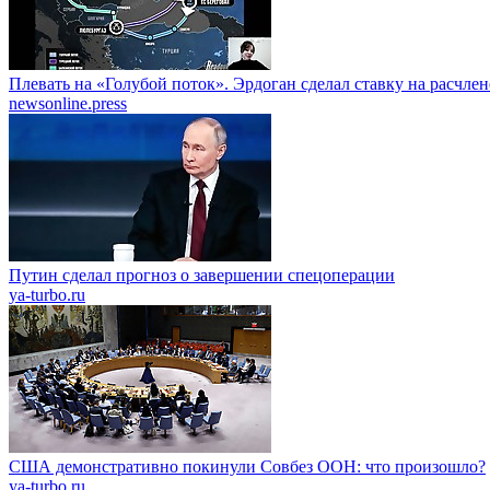
Плевать на «Голубой поток». Эрдоган сделал ставку на расчле
newsonline.press
Путин сделал прогноз о завершении спецоперации
ya-turbo.ru
США демонстративно покинули Совбез ООН: что произошло?
ya-turbo.ru