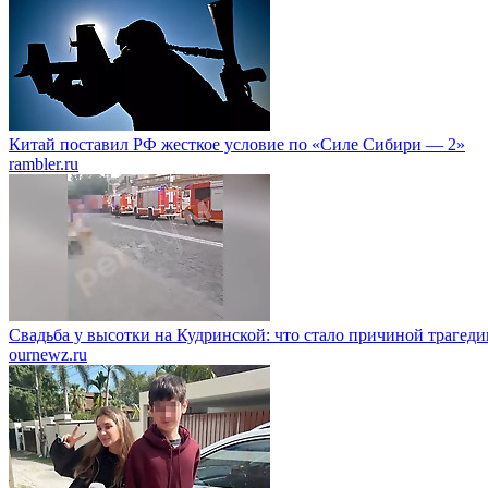
Китай поставил РФ жесткое условие по «Силе Сибири — 2»
rambler.ru
Свадьба у высотки на Кудринской: что стало причиной трагеди
ournewz.ru