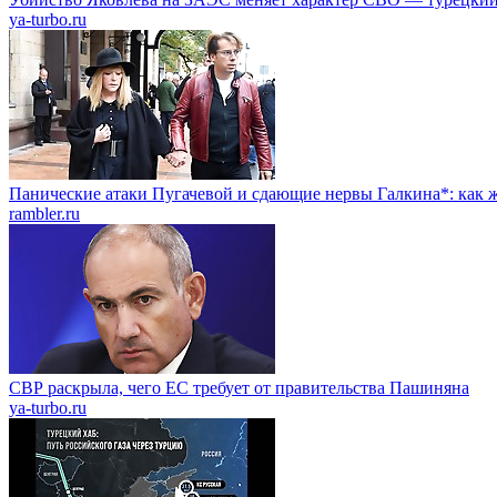
ya-turbo.ru
Панические атаки Пугачевой и сдающие нервы Галкина*: как ж
rambler.ru
СВР раскрыла, чего ЕС требует от правительства Пашиняна
ya-turbo.ru