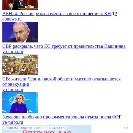
АБН24: Россия резко изменила свое отношение к КНДР
abnews.ru
СВР раскрыла, чего ЕС требует от правительства Пашиняна
ya-turbo.ru
СВ: жители Черниговской области массово отказываются
от эвакуации
ya-turbo.ru
Захарова необычно прокомментировала отъезд посла ФРГ
ya-turbo.ru
РЕКЛАМА • ООО "ЮТЕКА" ИНН 7704384878