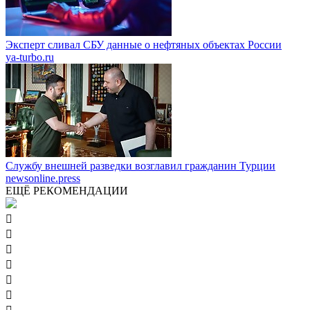
Эксперт сливал СБУ данные о нефтяных объектах России
ya-turbo.ru
Службу внешней разведки возглавил гражданин Турции
newsonline.press
ЕЩЁ РЕКОМЕНДАЦИИ





