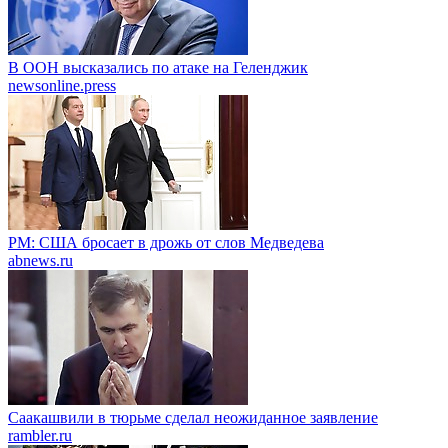
В ООН высказались по атаке на Геленджик
newsonline.press
PM: США бросает в дрожь от слов Медведева
abnews.ru
Саакашвили в тюрьме сделал неожиданное заявление
rambler.ru