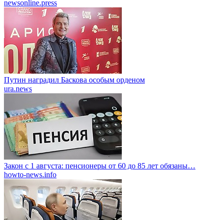
newsonline.press
Путин наградил Баскова особым орденом
ura.news
Закон с 1 августа: пенсионеры от 60 до 85 лет обязаны…
howto-news.info