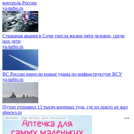
контроль России
ya-turbo.ru
Страшная авария в Сочи унесла жизни пяти человек, среди
них дети
ya-turbo.ru
ВС России нанесли новые удары по инфраструктуре ВСУ
ya-turbo.ru
Путин отправил 13 тысяч военных туда, где их никто не жал
abnews.ru
РЕКЛАМА • ООО "ЮТЕКА" ИНН 7704384878