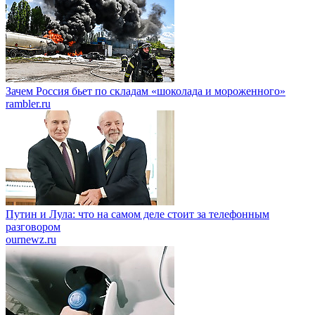
Зачем Россия бьет по складам «шоколада и мороженного»
rambler.ru
Путин и Лула: что на самом деле стоит за телефонным
разговором
ournewz.ru