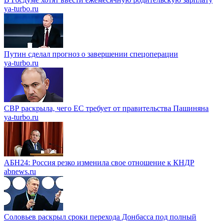
ya-turbo.ru
Путин сделал прогноз о завершении спецоперации
ya-turbo.ru
СВР раскрыла, чего ЕС требует от правительства Пашиняна
ya-turbo.ru
АБН24: Россия резко изменила свое отношение к КНДР
abnews.ru
Соловьев раскрыл сроки перехода Донбасса под полный