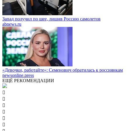
Запад получил по шее, лишив Россию самолетов
abnews.ru
«Девочки, работайте»: Семенович обратилась к россиянкам
newsonline.press
ЕЩЁ РЕКОМЕНДАЦИИ





