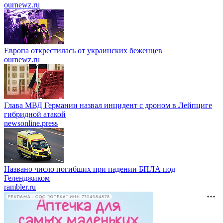
ournewz.ru
Европа открестилась от украинских беженцев
ournewz.ru
Глава МВД Германии назвал инцидент с дроном в Лейпциге
гибридной атакой
newsonline.press
Названо число погибших при падении БПЛА под
Геленджиком
rambler.ru
РЕКЛАМА • ООО "ЮТЕКА" ИНН 7704384878