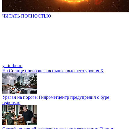
ЧИТАТЬ ПОЛНОСТЬЮ
ya-turbo.ru
На Солнце произошла вспышка высшего уровня X
Ураган на пороге: Гидрометцентр предупредил о буре
regions.ru
Службу внешней разведки возглавил гражданин Турции