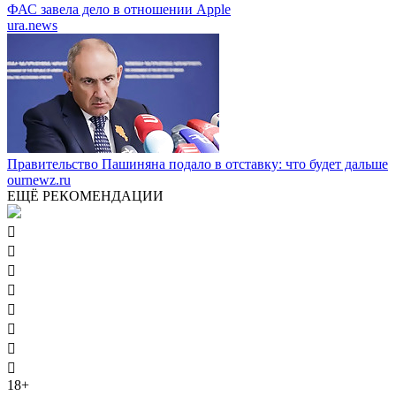
ФАС завела дело в отношении Apple
ura.news
Правительство Пашиняна подало в отставку: что будет дальше
ournewz.ru
ЕЩЁ РЕКОМЕНДАЦИИ








18+