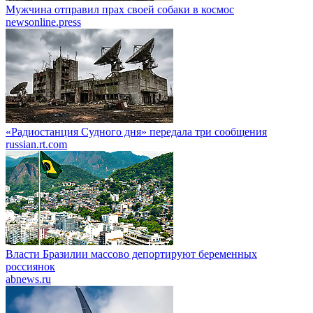
Мужчина отправил прах своей собаки в космос
newsonline.press
«Радиостанция Судного дня» передала три сообщения
russian.rt.com
Власти Бразилии массово депортируют беременных
россиянок
abnews.ru