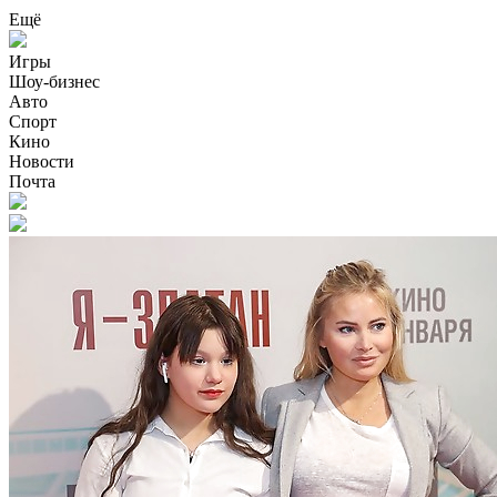
Ещё
Игры
Шоу-бизнес
Авто
Спорт
Кино
Новости
Почта