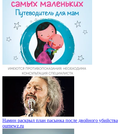
Намин раскрыл план пасынка после двойного убийства
ournewz.ru