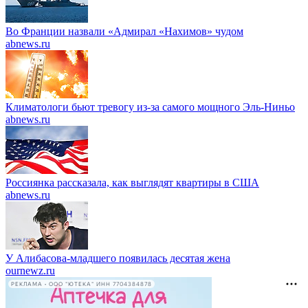
Во Франции назвали «Адмирал «Нахимов» чудом
abnews.ru
Климатологи бьют тревогу из-за самого мощного Эль-Ниньо
abnews.ru
Россиянка рассказала, как выглядят квартиры в США
abnews.ru
У Алибасова-младшего появилась десятая жена
ournewz.ru
РЕКЛАМА • ООО "ЮТЕКА" ИНН 7704384878