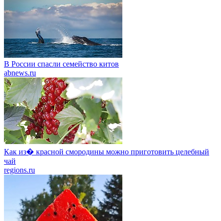
В России спасли семейство китов
abnews.ru
Как из� красной смородины можно приготовить целебный
чай
regions.ru