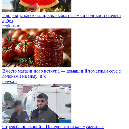
Продавцы рассказали, как выбрать самый сочный и спелый
арбуз
regions.ru
Вместо магазинного кетчупа — домашний томатный соус с
яблоками на зиму: и к
news.ru
Стрельба по скорой в Питере: что искал мужчина с