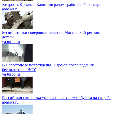
Хитрость Кремля с Калининградом сработала блестяще
abnews.ru
Беспилотники совершили налет на Московский регион:
детали
ya-turbo.ru
В Севастополе повреждены 11 домов после падения
беспилотника ВСУ
ya-turbo.ru
Российская гимнастка умерла после поимки букета на свадьбе
abnews.ru