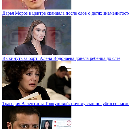
Дарья Мороз в центре скандала после слов о детях знаменитост
Выкинуть за борт: Алена Водонаева довела ребенка до слез
Трагедия Валентины Толкуновой: почему сын погубил ее насл