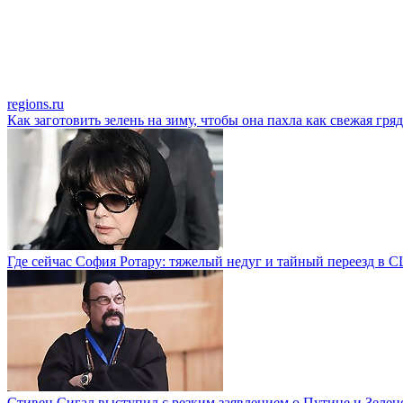
regions.ru
Как заготовить зелень на зиму, чтобы она пахла как свежая гря
Где сейчас София Ротару: тяжелый недуг и тайный переезд в
Стивен Сигал выступил с резким заявлением о Путине и Зелен