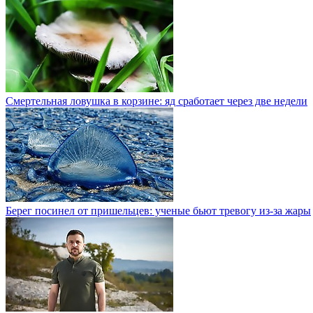
Смертельная ловушка в корзине: яд сработает через две недели
Берег посинел от пришельцев: ученые бьют тревогу из-за жары