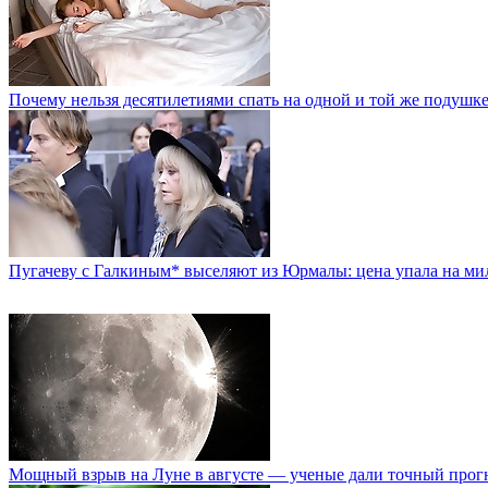
Почему нельзя десятилетиями спать на одной и той же подушк
Пугачеву с Галкиным* выселяют из Юрмалы: цена упала на м
Мощный взрыв на Луне в августе — ученые дали точный прог