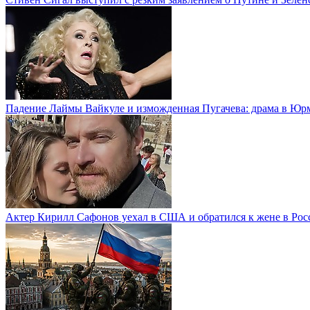
Падение Лаймы Вайкуле и изможденная Пугачева: драма в Юр
Актер Кирилл Сафонов уехал в США и обратился к жене в Рос