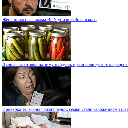
Жена нового главкома ВСУ унизила Зеленского
Лучшая заготовка на зиму найдена: врачи советуют этот рецепт
Проверка телефона грозит бедой: семьи стали заложниками ша