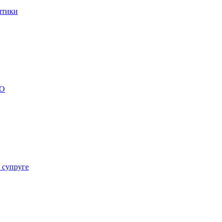
лтики
БО
 супруге