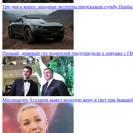
Три дня и конец: западные эксперты предсказали судьбу Приба
Прощай, дешевый газ: водителей предупредили о ловушке с Г
Миллиардер Агаларов вывел молодую жену в свет при бывшей