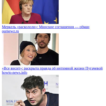
Меркель «раскололи»: Минские соглашения — обман
ournewz.ru
«Все висит»: раскрыта правда об интимной жизни Пугачевой
howto-news.info