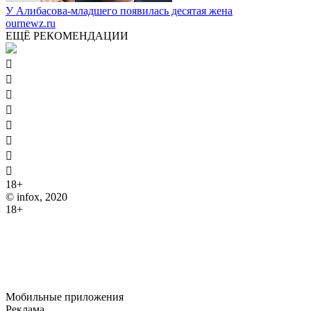
У Алибасова-младшего появилась десятая жена
ournewz.ru
ЕЩЁ РЕКОМЕНДАЦИИ








18+
© infox, 2020
18+
На информационных ресурсах INFOX применяются
рекомендательные технологии (информационные технологии
предоставления информации на основе сбора, систематизации
и анализа сведений, относящихся к предпочтениям
пользователей сети "Интернет", находящихся на территории
Российской Федерации).
Мобильные приложения
Реклама