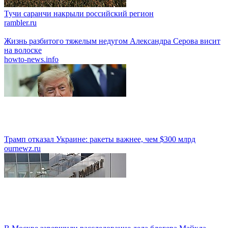
Тучи саранчи накрыли российский регион
rambler.ru
Жизнь разбитого тяжелым недугом Александра Серова висит
на волоске
howto-news.info
Трамп отказал Украине: ракеты важнее, чем $300 млрд
ournewz.ru