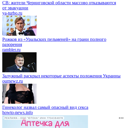
СВ: жители Черниговской области массово отказываются
от эвакуации
ya-turbo.ru
Рожков из «Уральских пельменей» на грани полного
разорения
rambler.ru
Залужный раскрыл некоторые аспекты положения Украины
ournewz.ru
Гинеколог назвал самый опасный вид секса
howto-news.info
РЕКЛАМА • ООО "ЮТЕКА" ИНН 7704384878