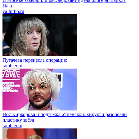
В Москве завершили расследование дела блогера Майкла
Наки
ya-turbo.ru
Пугачева перенесла операцию
rambler.ru
Нос Киркорова и подтяжка Успенской: хирурги разобрали
пластику звёзд
rambler.ru