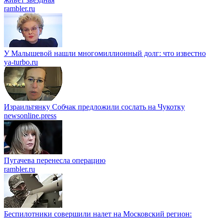
rambler.ru
У Малышевой нашли многомиллионный долг: что известно
ya-turbo.ru
Израильтянку Собчак предложили сослать на Чукотку
newsonline.press
Пугачева перенесла операцию
rambler.ru
Беспилотники совершили налет на Московский регион: