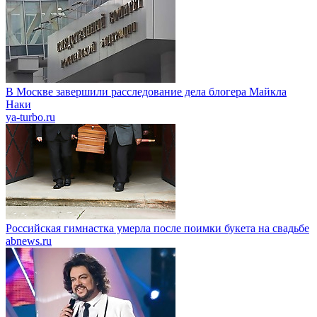
В Москве завершили расследование дела блогера Майкла
Наки
ya-turbo.ru
Российская гимнастка умерла после поимки букета на свадьбе
abnews.ru