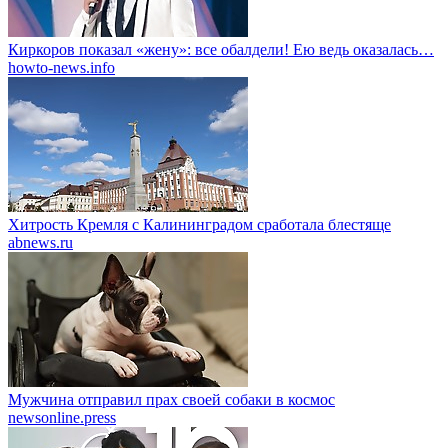
Киркоров показал «жену»: все обалдели! Ею ведь оказалась…
howto-news.info
Хитрость Кремля с Калининградом сработала блестяще
abnews.ru
Мужчина отправил прах своей собаки в космос
newsonline.press