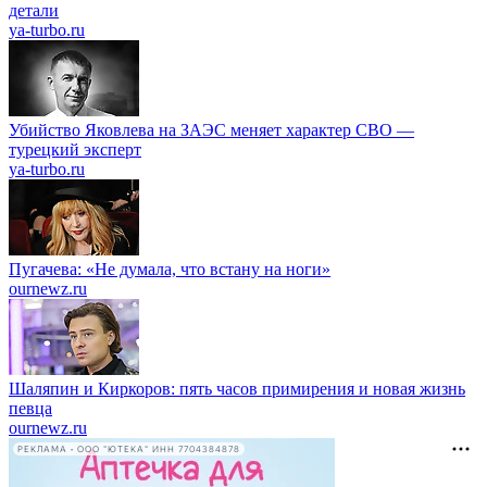
детали
ya-turbo.ru
Убийство Яковлева на ЗАЭС меняет характер СВО —
турецкий эксперт
ya-turbo.ru
Пугачева: «Не думала, что встану на ноги»
ournewz.ru
Шаляпин и Киркоров: пять часов примирения и новая жизнь
певца
ournewz.ru
РЕКЛАМА • ООО "ЮТЕКА" ИНН 7704384878