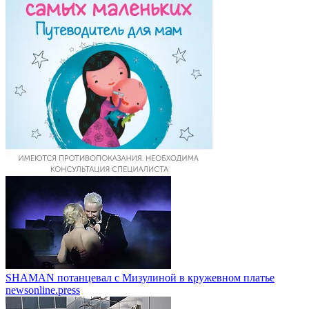
SHAMAN потанцевал с Мизулиной в кружевном платье
newsonline.press