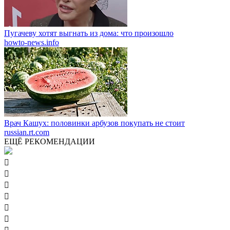
Пугачеву хотят выгнать из дома: что произошло
howto-news.info
Врач Кашух: половинки арбузов покупать не стоит
russian.rt.com
ЕЩЁ РЕКОМЕНДАЦИИ





