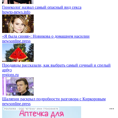
Гинеколог назвал самый опасный вид секса
howto-news.info
«Я была синяя»: Новикова о домашнем насилии
newsonline.press
Продавцы рассказали, как выбрать самый сочный и спелый
арбуз
regions.ru
Шаляпин раскрыл подробности разговора с Киркоровым
newsonline.press
РЕКЛАМА • ООО "ЮТЕКА" ИНН 7704384878