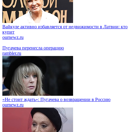
Вайкуле активно избавляется от недвижимости в Латвии: кто
купит
ournewz.ru
Пугачева перенесла операцию
rambler.ru
«Не стоит ждать»: Пугачева о возвращении в Россию
ournewz.ru