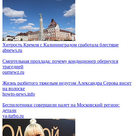
Хитрость Кремля с Калининградом сработала блестяще
abnews.ru
Смертельная прохлада: почему кондиционер обернулся
трагедией
ournewz.ru
Жизнь разбитого тяжелым недугом Александра Серова висит
на волоске
howto-news.info
Беспилотники совершили налет на Московский регион:
детали
ya-turbo.ru