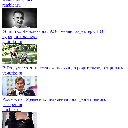
rambler.ru
Убийство Яковлева на ЗАЭС меняет характер СВО —
турецкий эксперт
ya-turbo.ru
В Госдуме хотят ввести ежемесячную родительскую зарплату
ya-turbo.ru
Рожков из «Уральских пельменей» на грани полного
разорения
rambler.ru