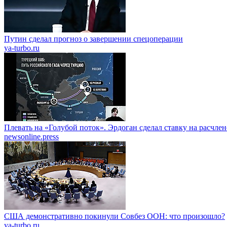
Путин сделал прогноз о завершении спецоперации
ya-turbo.ru
Плевать на «Голубой поток». Эрдоган сделал ставку на расчле
newsonline.press
США демонстративно покинули Совбез ООН: что произошло?
ya-turbo.ru