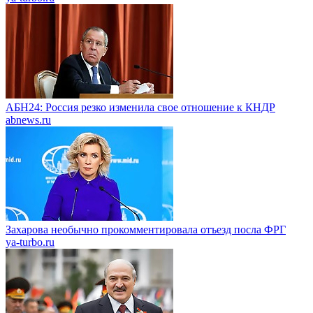
АБН24: Россия резко изменила свое отношение к КНДР
abnews.ru
Захарова необычно прокомментировала отъезд посла ФРГ
ya-turbo.ru