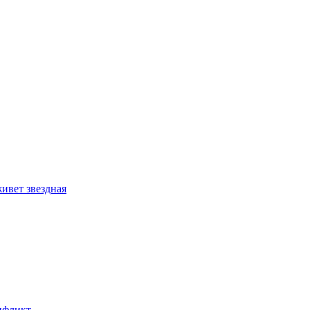
ивет звездная
онфликт