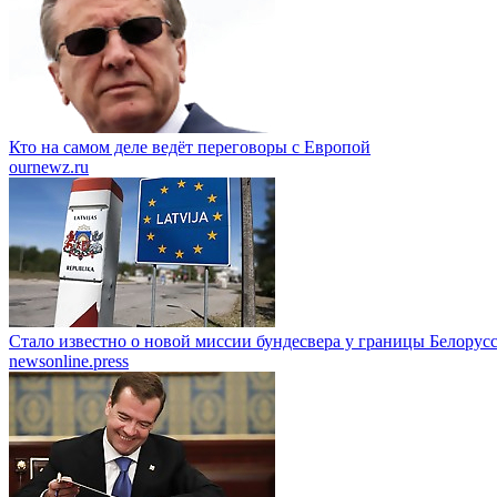
Кто на самом деле ведёт переговоры с Европой
ournewz.ru
Стало известно о новой миссии бундесвера у границы Белорус
newsonline.press