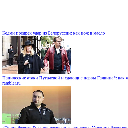
Кедми предрек удар из Белоруссии: как нож в масло
Панические атаки Пугачевой и сдающие нервы Галкина*: как ж
rambler.ru
«Точно будет»: Буданов раскрыл, с кем еще у Украины будет к