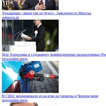
Лукашенко: «меня там не будет». Заявления из Минска
ournewz.ru
Мэр Хиросимы в годовщину бомбардировки раскритиковал Ро
newsonline.press
В США запаниковали из-за атак на танкеры в Черном море
newsonline.press