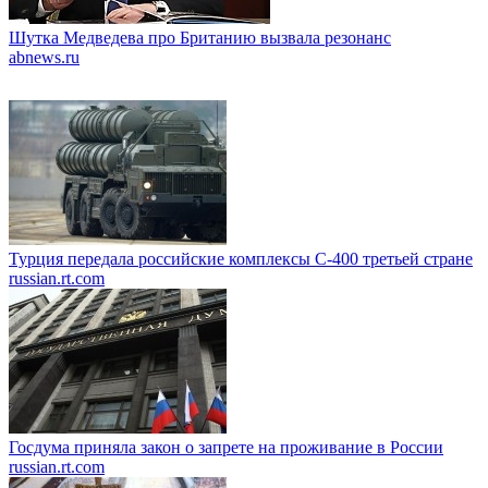
Шутка Медведева про Британию вызвала резонанс
abnews.ru
Турция передала российские комплексы С-400 третьей стране
russian.rt.com
Госдума приняла закон о запрете на проживание в России
russian.rt.com