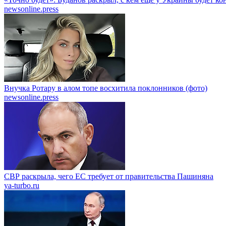
newsonline.press
Внучка Ротару в алом топе восхитила поклонников (фото)
newsonline.press
СВР раскрыла, чего ЕС требует от правительства Пашиняна
ya-turbo.ru