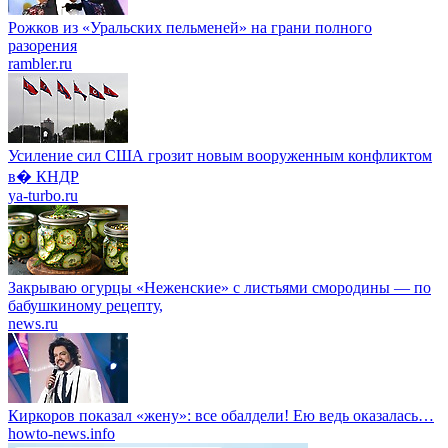
Рожков из «Уральских пельменей» на грани полного
разорения
rambler.ru
Усиление сил США грозит новым вооруженным конфликтом
в� КНДР
ya-turbo.ru
Закрываю огурцы «Неженские» с листьями смородины — по
бабушкиному рецепту,
news.ru
Киркоров показал «жену»: все обалдели! Ею ведь оказалась…
howto-news.info