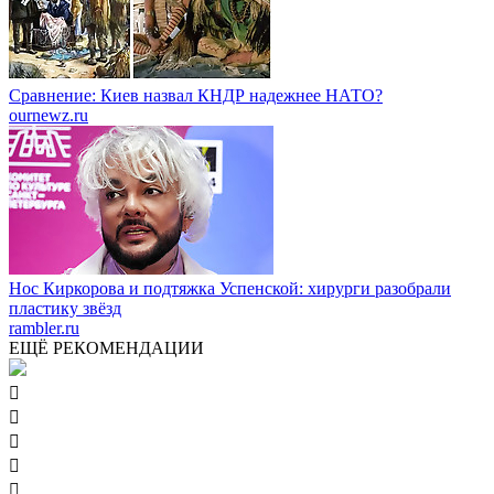
Сравнение: Киев назвал КНДР надежнее НАТО?
ournewz.ru
Нос Киркорова и подтяжка Успенской: хирурги разобрали
пластику звёзд
rambler.ru
ЕЩЁ РЕКОМЕНДАЦИИ




