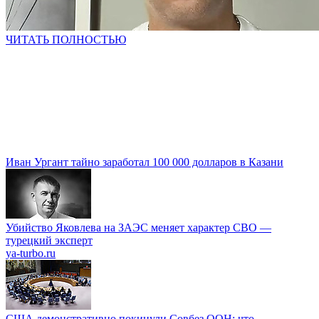
ЧИТАТЬ ПОЛНОСТЬЮ
Иван Ургант тайно заработал 100 000 долларов в Казани
Убийство Яковлева на ЗАЭС меняет характер СВО —
турецкий эксперт
ya-turbo.ru
США демонстративно покинули Совбез ООН: что