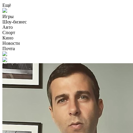
Ещё
Игры
Шоу-бизнес
Авто
Спорт
Кино
Новости
Почта