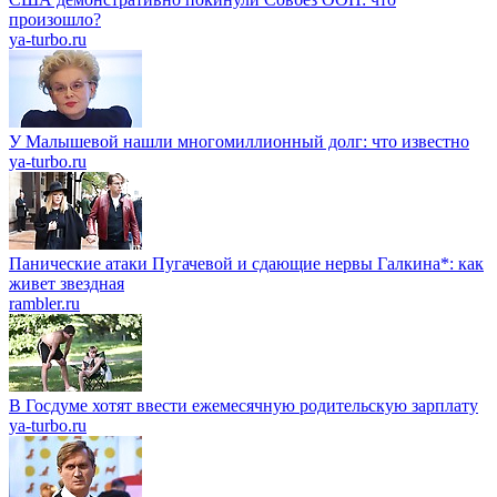
произошло?
ya-turbo.ru
У Малышевой нашли многомиллионный долг: что известно
ya-turbo.ru
Панические атаки Пугачевой и сдающие нервы Галкина*: как
живет звездная
rambler.ru
В Госдуме хотят ввести ежемесячную родительскую зарплату
ya-turbo.ru