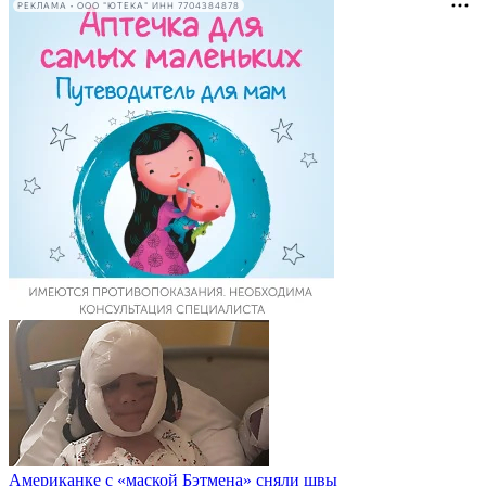
РЕКЛАМА • ООО "ЮТЕКА" ИНН 7704384878
Американке с «маской Бэтмена» сняли швы