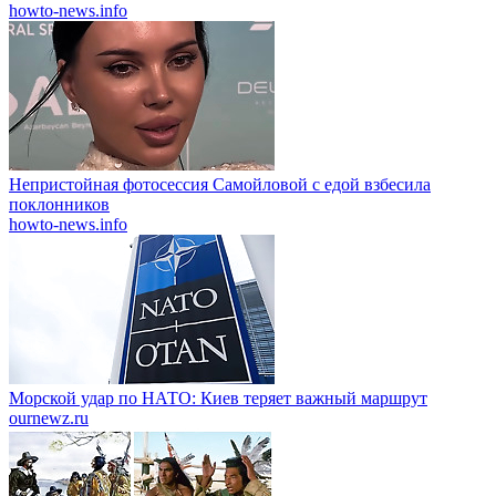
howto-news.info
Непристойная фотосессия Самойловой с едой взбесила
поклонников
howto-news.info
Морской удар по НАТО: Киев теряет важный маршрут
ournewz.ru