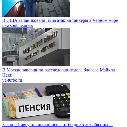
В США запаниковали из-за атак на танкеры в Черном море
newsonline.press
В Москве завершили расследование дела блогера Майкла
Наки
ya-turbo.ru
Закон с 1 августа: пенсионеры от 60 до 85 лет обязаны…