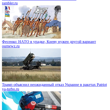
rambler.ru
Фесенко: НАТО в упадке, Киеву нужен другой вариант
ournewz.ru
Трамп объяснил неожиданный отказ Украине в ракетах Patriot
ya-turbo.ru