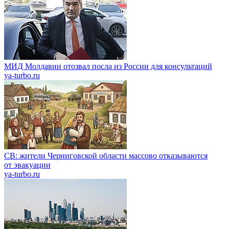
МИД Молдавии отозвал посла из России для консультаций
ya-turbo.ru
СВ: жители Черниговской области массово отказываются
от эвакуации
ya-turbo.ru