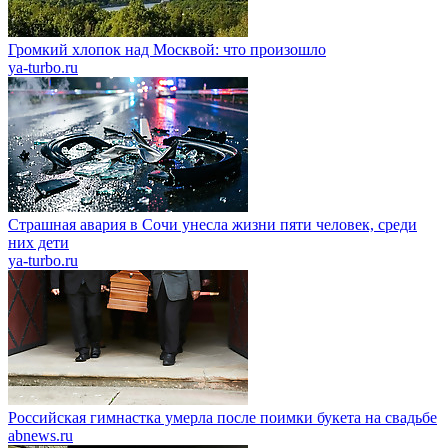
Громкий хлопок над Москвой: что произошло
ya-turbo.ru
Страшная авария в Сочи унесла жизни пяти человек, среди
них дети
ya-turbo.ru
Российская гимнастка умерла после поимки букета на свадьбе
abnews.ru