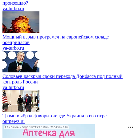
произошло?
ya-turbo.ru
Мощный взрыв прогремел на европейском складе
боеприпасов
ya-turbo.ru
Соловьев раскрыл сроки перехода Донбасса под полный
контроль России
ya-turbo.ru
Трамп выбрал фаворитов: где Украина в его игре
ournewz.ru
РЕКЛАМА • ООО "ЮТЕКА" ИНН 7704384878