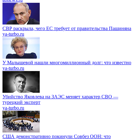
СВР раскрыла, чего ЕС требует от правительства Пашиняна
ya-turbo.ru
У Малышевой нашли многомиллионный долг: что известно
ya-turbo.ru
Убийство Яковлева на ЗАЭС меняет характер СВО —
турецкий эксперт
ya-turbo.ru
США демонстративно покинули Совбез ООН: что