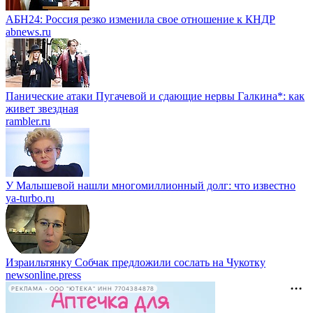
АБН24: Россия резко изменила свое отношение к КНДР
abnews.ru
Панические атаки Пугачевой и сдающие нервы Галкина*: как
живет звездная
rambler.ru
У Малышевой нашли многомиллионный долг: что известно
ya-turbo.ru
Израильтянку Собчак предложили сослать на Чукотку
newsonline.press
РЕКЛАМА • ООО "ЮТЕКА" ИНН 7704384878