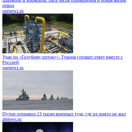
Шаляпин и Киркоров: пять часов примирения и новая жизнь
певца
ournewz.ru
Удар по «Голубому потоку»: Турция готовит ответ вместе с
Россией
ournewz.ru
Путин отправил 13 тысяч военных туда, где их никто не жал
abnews.ru