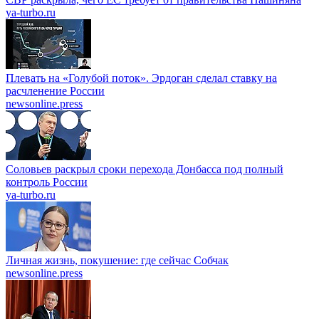
ya-turbo.ru
Плевать на «Голубой поток». Эрдоган сделал ставку на
расчленение России
newsonline.press
Соловьев раскрыл сроки перехода Донбасса под полный
контроль России
ya-turbo.ru
Личная жизнь, покушение: где сейчас Собчак
newsonline.press