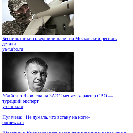
Беспилотники совершили налет на Московский регион:
детали
ya-turbo.ru
Убийство Яковлева на ЗАЭС меняет характер СВО —
турецкий эксперт
ya-turbo.ru
Пугачева: «Не думала, что встану на ноги»
ournewz.ru