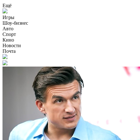
Ещё
Игры
Шоу-бизнес
Авто
Спорт
Кино
Новости
Почта