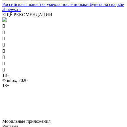
Российская гимнастка умерла после поимки букета на свадьбе
abnews.ru
ЕЩЁ РЕКОМЕНДАЦИИ








18+
© infox, 2020
18+
На информационных ресурсах INFOX применяются
рекомендательные технологии (информационные технологии
предоставления информации на основе сбора, систематизации
и анализа сведений, относящихся к предпочтениям
пользователей сети "Интернет", находящихся на территории
Российской Федерации).
Мобильные приложения
Реклама