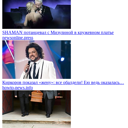
SHAMAN потанцевал с Мизулиной в кружевном платье
newsonline.press
Киркоров показал «жену»: все обалдели! Ею ведь оказалась…
howto-news.info