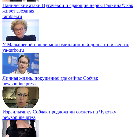
Панические атаки Пугачевой и сдающие нервы Галкина*: как
живет звездная
rambler.ru
У Малышевой нашли многомиллионный долг: что известно
ya-turbo.ru
Личная жизнь, покушение: где сейчас Собчак
newsonline.press
Израильтянку Собчак предложили сослать на Чукотку
newsonline.press