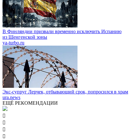
В Финляндии призвали временно исключить Испанию
из Шенгенской зоны
ya-turbo.ru
Экс-супруг Лерчек, отбывающий срок, попросился в храм
ura.news
ЕЩЁ РЕКОМЕНДАЦИИ



