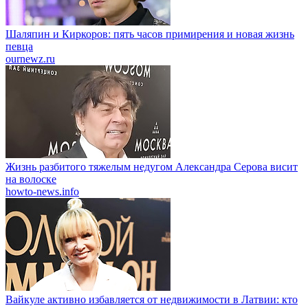
Шаляпин и Киркоров: пять часов примирения и новая жизнь
певца
ournewz.ru
Жизнь разбитого тяжелым недугом Александра Серова висит
на волоске
howto-news.info
Вайкуле активно избавляется от недвижимости в Латвии: кто