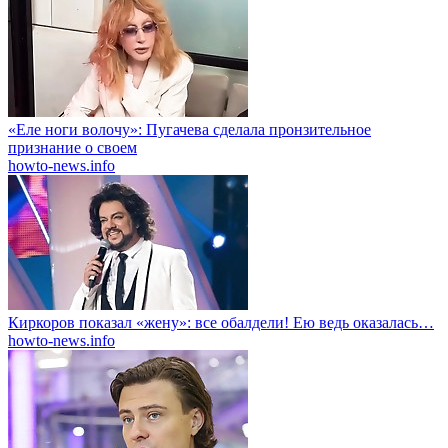
«Еле ноги волочу»: Пугачева сделала пронзительное
признание о своем
howto-news.info
Киркоров показал «жену»: все обалдели! Ею ведь оказалась…
howto-news.info