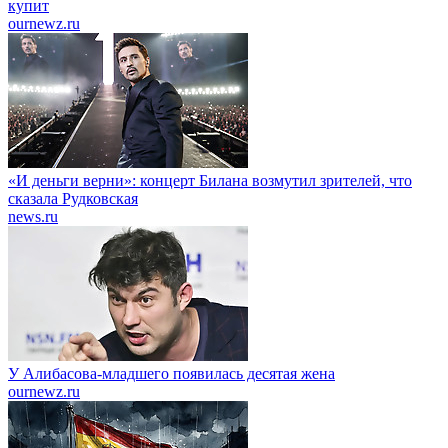
купит
ournewz.ru
«И деньги верни»: концерт Билана возмутил зрителей, что
сказала Рудковская
news.ru
У Алибасова-младшего появилась десятая жена
ournewz.ru