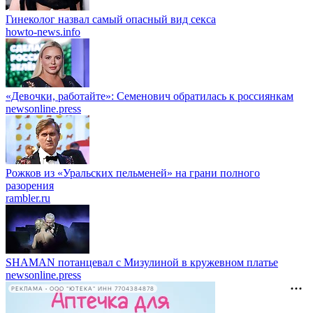
Гинеколог назвал самый опасный вид секса
howto-news.info
«Девочки, работайте»: Семенович обратилась к россиянкам
newsonline.press
Рожков из «Уральских пельменей» на грани полного
разорения
rambler.ru
SHAMAN потанцевал с Мизулиной в кружевном платье
newsonline.press
РЕКЛАМА • ООО "ЮТЕКА" ИНН 7704384878