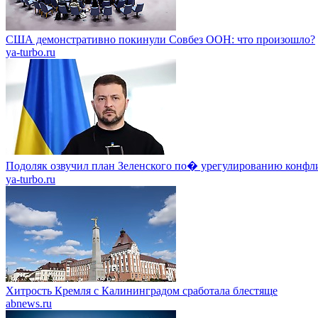
США демонстративно покинули Совбез ООН: что произошло?
ya-turbo.ru
Подоляк озвучил план Зеленского по� урегулированию конфл
ya-turbo.ru
Хитрость Кремля с Калининградом сработала блестяще
abnews.ru