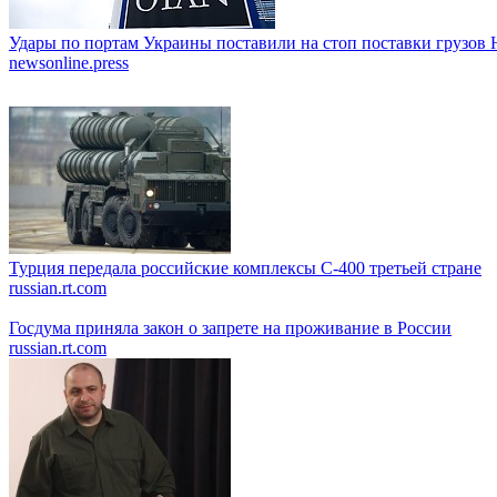
Удары по портам Украины поставили на стоп поставки грузо
newsonline.press
Турция передала российские комплексы С-400 третьей стране
russian.rt.com
Госдума приняла закон о запрете на проживание в России
russian.rt.com