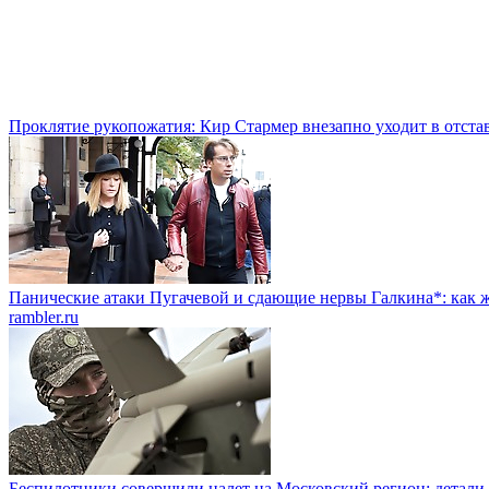
Проклятие рукопожатия: Кир Стармер внезапно уходит в отста
Панические атаки Пугачевой и сдающие нервы Галкина*: как ж
rambler.ru
Беспилотники совершили налет на Московский регион: детали