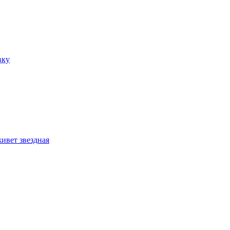
вку
ивет звездная