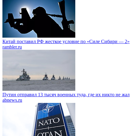
Китай поставил РФ жесткое условие по «Силе Сибири — 2»
rambler.ru
Путин отправил 13 тысяч военных туда, где их никто не жал
abnews.ru