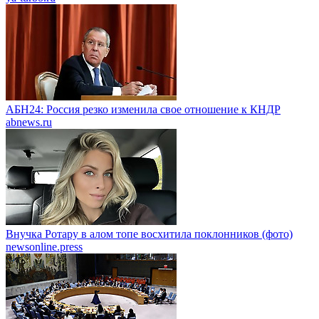
АБН24: Россия резко изменила свое отношение к КНДР
abnews.ru
Внучка Ротару в алом топе восхитила поклонников (фото)
newsonline.press