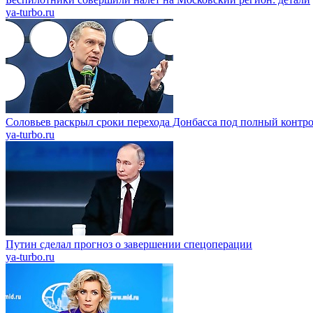
ya-turbo.ru
Соловьев раскрыл сроки перехода Донбасса под полный контр
ya-turbo.ru
Путин сделал прогноз о завершении спецоперации
ya-turbo.ru