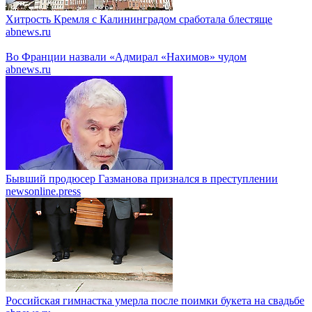
Хитрость Кремля с Калининградом сработала блестяще
abnews.ru
Во Франции назвали «Адмирал «Нахимов» чудом
abnews.ru
Бывший продюсер Газманова признался в преступлении
newsonline.press
Российская гимнастка умерла после поимки букета на свадьбе