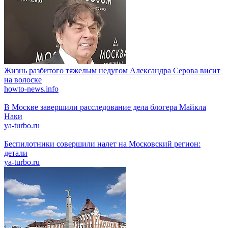
Жизнь разбитого тяжелым недугом Александра Серова висит
на волоске
howto-news.info
В Москве завершили расследование дела блогера Майкла
Наки
ya-turbo.ru
Беспилотники совершили налет на Московский регион:
детали
ya-turbo.ru