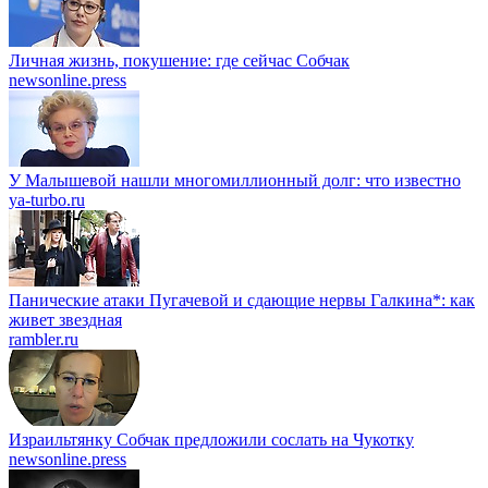
Личная жизнь, покушение: где сейчас Собчак
newsonline.press
У Малышевой нашли многомиллионный долг: что известно
ya-turbo.ru
Панические атаки Пугачевой и сдающие нервы Галкина*: как
живет звездная
rambler.ru
Израильтянку Собчак предложили сослать на Чукотку
newsonline.press