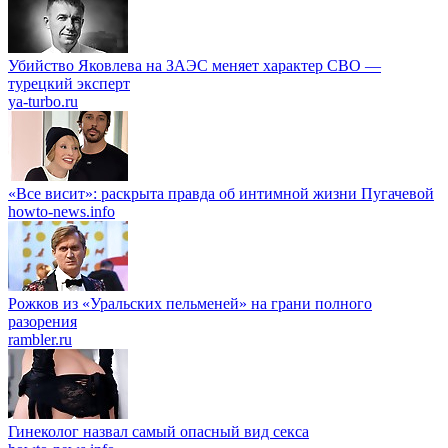
Убийство Яковлева на ЗАЭС меняет характер СВО —
турецкий эксперт
ya-turbo.ru
«Все висит»: раскрыта правда об интимной жизни Пугачевой
howto-news.info
Рожков из «Уральских пельменей» на грани полного
разорения
rambler.ru
Гинеколог назвал самый опасный вид секса