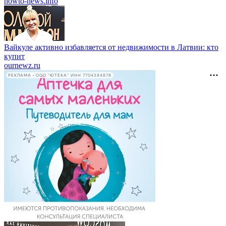
howto-news.info
Вайкуле активно избавляется от недвижимости в Латвии: кто
купит
ournewz.ru
РЕКЛАМА • ООО "ЮТЕКА" ИНН 7704384878