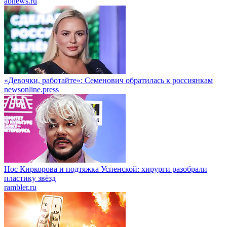
abnews.ru
«Девочки, работайте»: Семенович обратилась к россиянкам
newsonline.press
Нос Киркорова и подтяжка Успенской: хирурги разобрали
пластику звёзд
rambler.ru