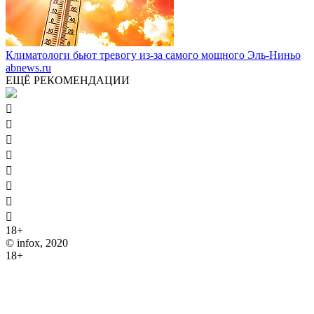
Климатологи бьют тревогу из-за самого мощного Эль-Ниньо
abnews.ru
ЕЩЁ РЕКОМЕНДАЦИИ








18+
© infox, 2020
18+
На информационных ресурсах INFOX применяются
рекомендательные технологии (информационные технологии
предоставления информации на основе сбора, систематизации
и анализа сведений, относящихся к предпочтениям