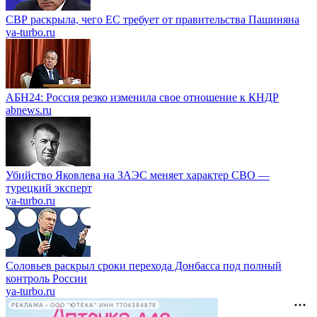
СВР раскрыла, чего ЕС требует от правительства Пашиняна
ya-turbo.ru
АБН24: Россия резко изменила свое отношение к КНДР
abnews.ru
Убийство Яковлева на ЗАЭС меняет характер СВО —
турецкий эксперт
ya-turbo.ru
Соловьев раскрыл сроки перехода Донбасса под полный
контроль России
ya-turbo.ru
РЕКЛАМА • ООО "ЮТЕКА" ИНН 7704384878