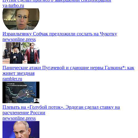
ya-turbo.ru
Израильтянку Собчак предложили сослать на Чукотку
newsonline.press
Панические атаки Пугачевой и сдающие нервы Галкина*: как
живет звездная
rambler.ru
Плевать на «Голубой поток». Эрдоган сделал ставку на
расчленение России
newsonline.press