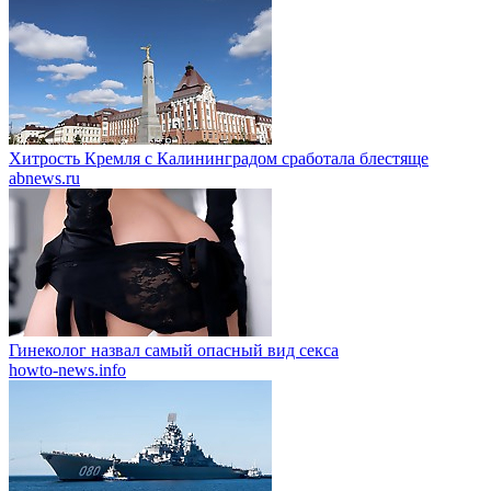
Хитрость Кремля с Калининградом сработала блестяще
abnews.ru
Гинеколог назвал самый опасный вид секса
howto-news.info