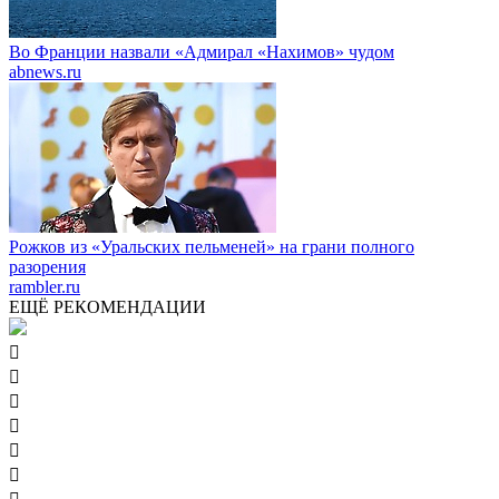
Во Франции назвали «Адмирал «Нахимов» чудом
abnews.ru
Рожков из «Уральских пельменей» на грани полного
разорения
rambler.ru
ЕЩЁ РЕКОМЕНДАЦИИ





