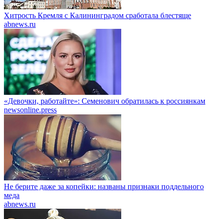
Хитрость Кремля с Калининградом сработала блестяще
abnews.ru
«Девочки, работайте»: Семенович обратилась к россиянкам
newsonline.press
Не берите даже за копейки: названы признаки поддельного
меда
abnews.ru