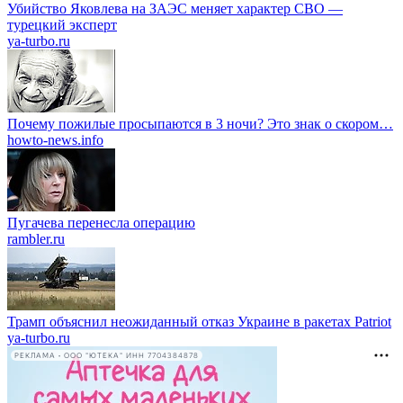
Убийство Яковлева на ЗАЭС меняет характер СВО —
турецкий эксперт
ya-turbo.ru
Почему пожилые просыпаются в 3 ночи? Это знак о скором…
howto-news.info
Пугачева перенесла операцию
rambler.ru
Трамп объяснил неожиданный отказ Украине в ракетах Patriot
ya-turbo.ru
РЕКЛАМА • ООО "ЮТЕКА" ИНН 7704384878