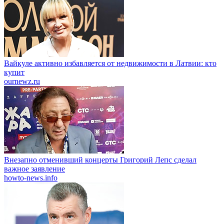
Вайкуле активно избавляется от недвижимости в Латвии: кто
купит
ournewz.ru
Внезапно отменивший концерты Григорий Лепс сделал
важное заявление
howto-news.info