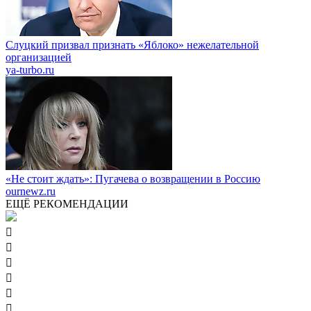
Слуцкий призвал признать «Яблоко» нежелательной
организацией
ya-turbo.ru
«Не стоит ждать»: Пугачева о возвращении в Россию
ournewz.ru
ЕЩЁ РЕКОМЕНДАЦИИ





