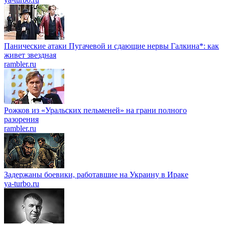
Панические атаки Пугачевой и сдающие нервы Галкина*: как
живет звездная
rambler.ru
Рожков из «Уральских пельменей» на грани полного
разорения
rambler.ru
Задержаны боевики, работавшие на Украину в Ираке
ya-turbo.ru