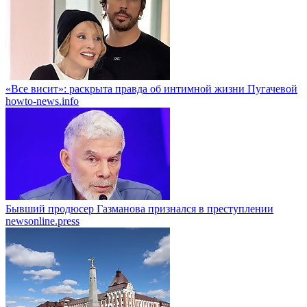
«Все висит»: раскрыта правда об интимной жизни Пугачевой
howto-news.info
Бывший продюсер Газманова признался в преступлении
newsonline.press