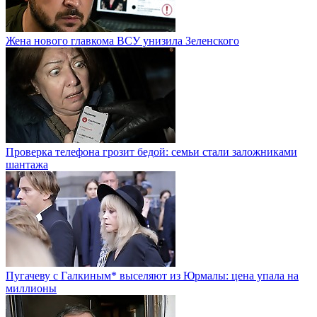
Жена нового главкома ВСУ унизила Зеленского
Проверка телефона грозит бедой: семьи стали заложниками
шантажа
Пугачеву с Галкиным* выселяют из Юрмалы: цена упала на
миллионы