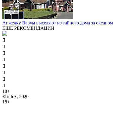
Анжелку Варум выселяют из тайного дома за океаном
ЕЩЁ РЕКОМЕНДАЦИИ








18+
© infox, 2020
18+
На информационных ресурсах INFOX применяются
рекомендательные технологии (информационные технологии
предоставления информации на основе сбора, систематизации
и анализа сведений, относящихся к предпочтениям
пользователей сети "Интернет", находящихся на территории