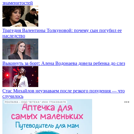
знаменитостей
Трагедия Валентины Толкуновой: почему сын погубил ее
наследство
Выкинуть за борт: Алена Водонаева довела ребенка до слез
Стас Михайлов неузнаваем после резкого похудения — что
случилось
РЕКЛАМА • ООО "ЮТЕКА" ИНН 7704384878