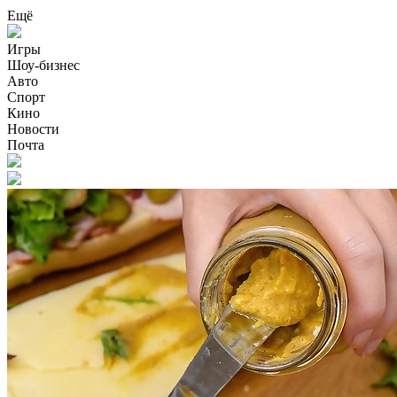
Ещё
Игры
Шоу-бизнес
Авто
Спорт
Кино
Новости
Почта