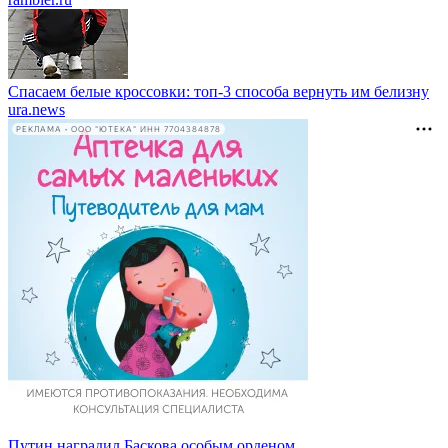
Спасаем белые кроссовки: топ-3 способа вернуть им белизну
ura.news
РЕКЛАМА • ООО "ЮТЕКА" ИНН 7704384878
Путин наградил Баскова особым орденом