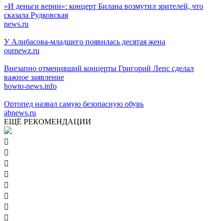
«И деньги верни»: концерт Билана возмутил зрителей, что
сказала Рудковская
news.ru
У Алибасова-младшего появилась десятая жена
ournewz.ru
Внезапно отменивший концерты Григорий Лепс сделал
важное заявление
howto-news.info
Ортопед назвал самую безопасную обувь
abnews.ru
ЕЩЁ РЕКОМЕНДАЦИИ







