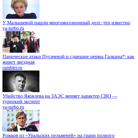
У Малышевой нашли многомиллионный долг: что известно
ya-turbo.ru
Панические атаки Пугачевой и сдающие нервы Галкина*: как
живет звездная
rambler.ru
Убийство Яковлева на ЗАЭС меняет характер СВО —
турецкий эксперт
ya-turbo.ru
Рожков из «Уральских пельменей» на грани полного