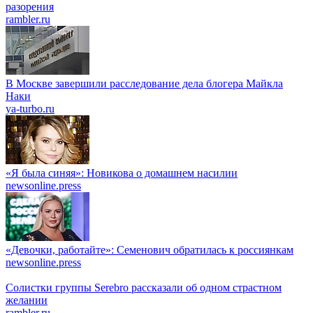
разорения
rambler.ru
В Москве завершили расследование дела блогера Майкла
Наки
ya-turbo.ru
«Я была синяя»: Новикова о домашнем насилии
newsonline.press
«Девочки, работайте»: Семенович обратилась к россиянкам
newsonline.press
Солистки группы Serebro рассказали об одном страстном
желании
rambler.ru