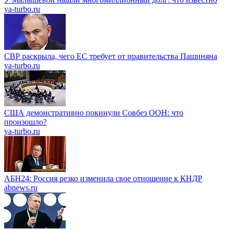
ya-turbo.ru
СВР раскрыла, чего ЕС требует от правительства Пашиняна
ya-turbo.ru
США демонстративно покинули Совбез ООН: что
произошло?
ya-turbo.ru
АБН24: Россия резко изменила свое отношение к КНДР
abnews.ru