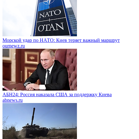
Морской удар по НАТО: Киев теряет важный маршрут
ournewz.ru
АБН24: Россия наказала США за поддержку Киева
abnews.ru