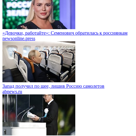
«Девочки, работайте»: Семенович обратилась к россиянкам
newsonline.press
Запад получил по шее, лишив Россию самолетов
abnews.ru