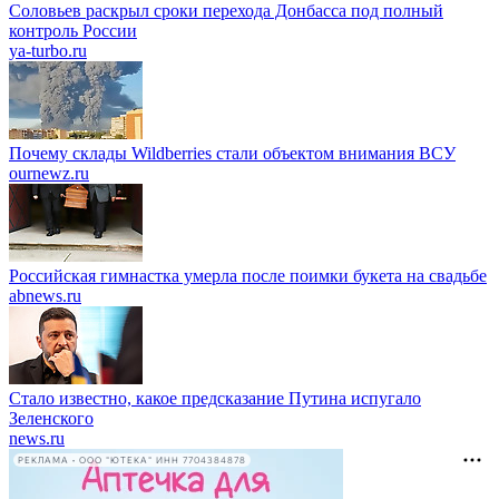
Соловьев раскрыл сроки перехода Донбасса под полный
контроль России
ya-turbo.ru
Почему склады Wildberries стали объектом внимания ВСУ
ournewz.ru
Российская гимнастка умерла после поимки букета на свадьбе
abnews.ru
Стало известно, какое предсказание Путина испугало
Зеленского
news.ru
РЕКЛАМА • ООО "ЮТЕКА" ИНН 7704384878