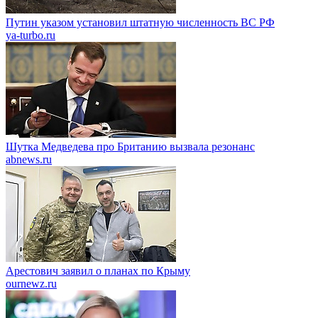
Путин указом установил штатную численность ВС РФ
ya-turbo.ru
Шутка Медведева про Британию вызвала резонанс
abnews.ru
Арестович заявил о планах по Крыму
ournewz.ru