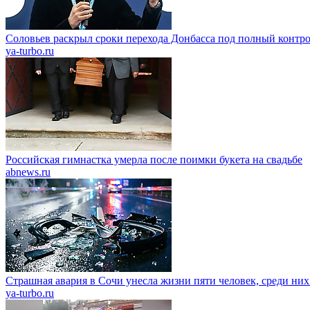
Соловьев раскрыл сроки перехода Донбасса под полный контр
ya-turbo.ru
Российская гимнастка умерла после поимки букета на свадьбе
abnews.ru
Страшная авария в Сочи унесла жизни пяти человек, среди них
ya-turbo.ru