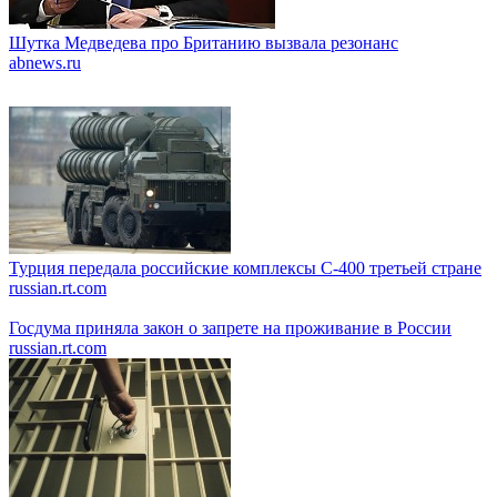
Шутка Медведева про Британию вызвала резонанс
abnews.ru
Турция передала российские комплексы С-400 третьей стране
russian.rt.com
Госдума приняла закон о запрете на проживание в России
russian.rt.com