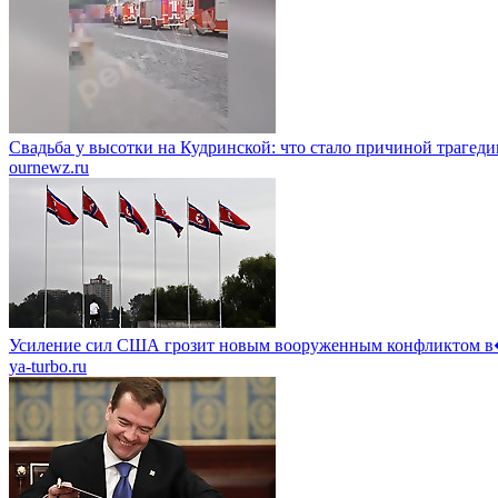
Свадьба у высотки на Кудринской: что стало причиной трагеди
ournewz.ru
Усиление сил США грозит новым вооруженным конфликтом
ya-turbo.ru