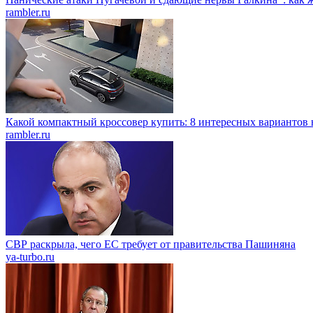
rambler.ru
Какой компактный кроссовер купить: 8 интересных вариантов 
rambler.ru
СВР раскрыла, чего ЕС требует от правительства Пашиняна
ya-turbo.ru