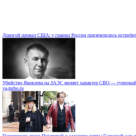
Дорогой провал США: у границ России приземлились истреби
Убийство Яковлева на ЗАЭС меняет характер СВО — турецкий
ya-turbo.ru
Панические атаки Пугачевой и сдающие нервы Галкина*: как ж