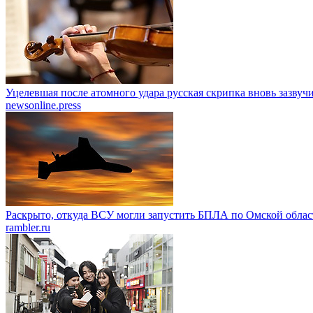
Уцелевшая после атомного удара русская скрипка вновь зазвуч
newsonline.press
Раскрыто, откуда ВСУ могли запустить БПЛА по Омской облас
rambler.ru