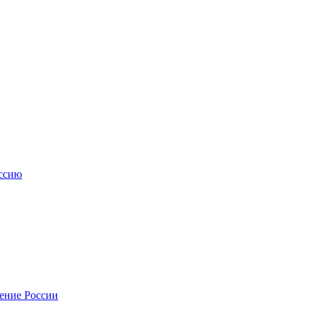
ссию
нение России