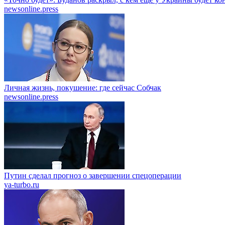
newsonline.press
Личная жизнь, покушение: где сейчас Собчак
newsonline.press
Путин сделал прогноз о завершении спецоперации
ya-turbo.ru