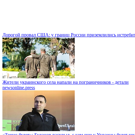
Дорогой провал США: у границ России приземлились истреби
Жители украинского села напали на пограничников - детали
newsonline.press
«Точно будет»: Буданов раскрыл, с кем еще у Украины будет к