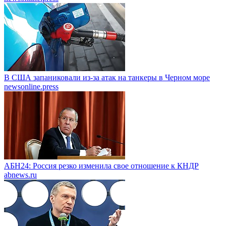
В США запаниковали из-за атак на танкеры в Черном море
newsonline.press
АБН24: Россия резко изменила свое отношение к КНДР
abnews.ru