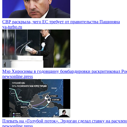
СВР раскрыла, чего ЕС требует от правительства Пашиняна
ya-turbo.ru
Мэр Хиросимы в годовщину бомбардировки раскритиковал Ро
newsonline.press
Плевать на «Голубой поток». Эрдоган сделал ставку на расчле
newsonline.press