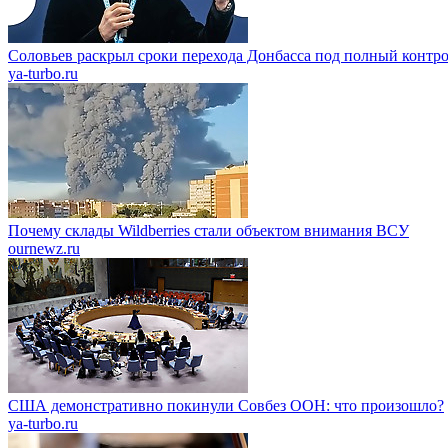
Соловьев раскрыл сроки перехода Донбасса под полный контр
ya-turbo.ru
Почему склады Wildberries стали объектом внимания ВСУ
ournewz.ru
США демонстративно покинули Совбез ООН: что произошло?
ya-turbo.ru