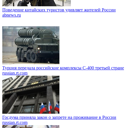
Поведение китайских туристов удивляет жителей России
abnews.ru
Турция передала российские комплексы С-400 третьей стране
russian.rt.com
Госдума приняла закон о запрете на проживание в России
russian.rt.com