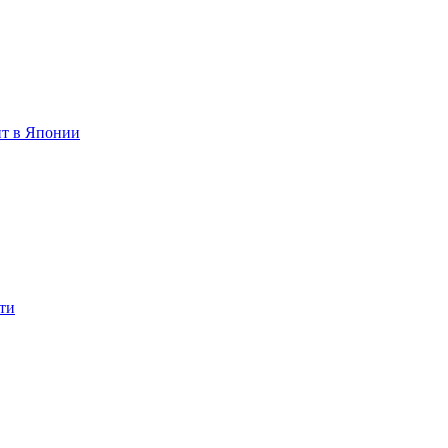
ит в Японии
ти