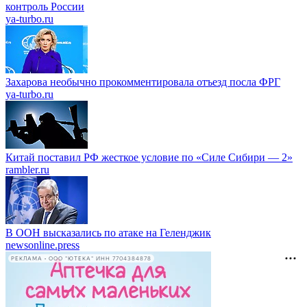
контроль России
ya-turbo.ru
Захарова необычно прокомментировала отъезд посла ФРГ
ya-turbo.ru
Китай поставил РФ жесткое условие по «Силе Сибири — 2»
rambler.ru
В ООН высказались по атаке на Геленджик
newsonline.press
РЕКЛАМА • ООО "ЮТЕКА" ИНН 7704384878