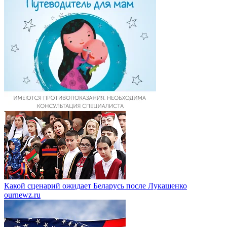
Какой сценарий ожидает Беларусь после Лукашенко
ournewz.ru