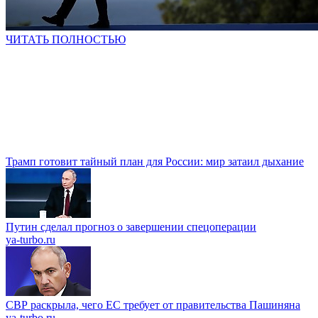
ЧИТАТЬ ПОЛНОСТЬЮ
Трамп готовит тайный план для России: мир затаил дыхание
Путин сделал прогноз о завершении спецоперации
ya-turbo.ru
СВР раскрыла, чего ЕС требует от правительства Пашиняна
ya-turbo.ru