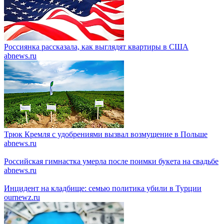
Россиянка рассказала, как выглядят квартиры в США
abnews.ru
Трюк Кремля с удобрениями вызвал возмущение в Польше
abnews.ru
Российская гимнастка умерла после поимки букета на свадьбе
abnews.ru
Инцидент на кладбище: семью политика убили в Турции
ournewz.ru