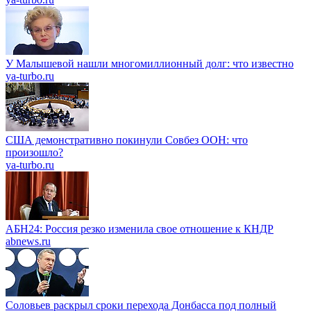
У Малышевой нашли многомиллионный долг: что известно
ya-turbo.ru
США демонстративно покинули Совбез ООН: что
произошло?
ya-turbo.ru
АБН24: Россия резко изменила свое отношение к КНДР
abnews.ru
Соловьев раскрыл сроки перехода Донбасса под полный