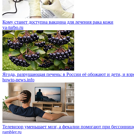
Кому станет доступна вакцина для лечения рака кожи
ya-turbo.ru
Ягода, разрушающая печень: в России её обожают и дети, и вз
howto-news.info
Телевизор уменьшает мозг, а фекалии помогают при бессонниц
rambler.ru