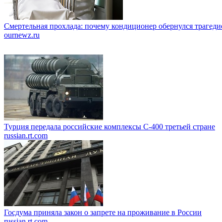
Смертельная прохлада: почему кондиционер обернулся трагеди
ournewz.ru
Турция передала российские комплексы С-400 третьей стране
russian.rt.com
Госдума приняла закон о запрете на проживание в России
russian.rt.com