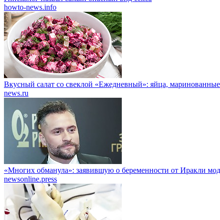
howto-news.info
Вкусный салат со свеклой «Ежедневный»: яйца, маринованные
news.ru
«Многих обманула»: заявившую о беременности от Иракли мо
newsonline.press