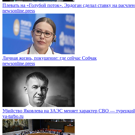
Плевать на «Голубой поток». Эрдоган сделал ставку на расчле
newsonline.press
Личная жизнь, покушение: где сейчас Собчак
newsonline.press
Убийство Яковлева на ЗАЭС меняет характер СВО — турецкий
ya-turbo.ru