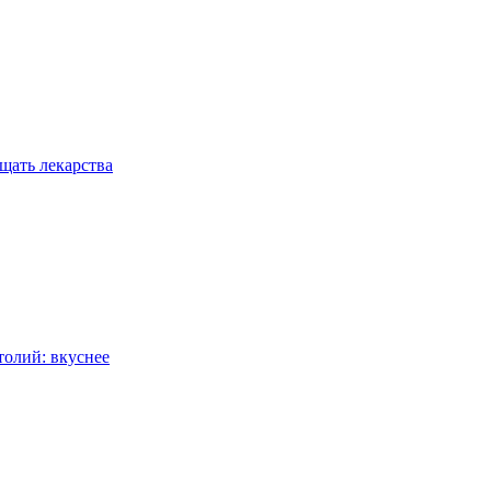
ещать лекарства
толий: вкуснее