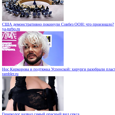
США демонстративно покинули Совбез ООН: что произошло?
ya-turbo.ru
Нос Киркорова и подтяжка Успенской: хирурги разобрали пласт
rambler.ru
Гинеколог назвал самый опасный вид секса