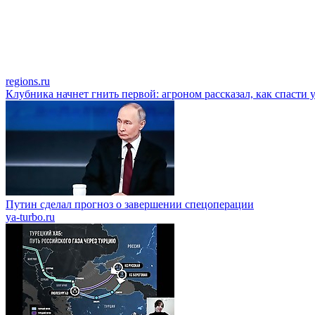
regions.ru
Клубника начнет гнить первой: агроном рассказал, как спасти 
Путин сделал прогноз о завершении спецоперации
ya-turbo.ru