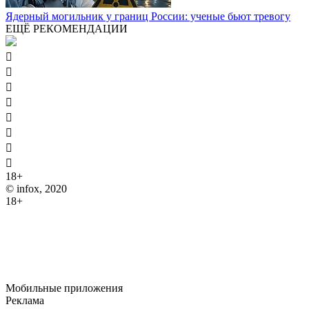
Ядерный могильник у границ России: ученые бьют тревогу
ЕЩЁ РЕКОМЕНДАЦИИ








18+
© infox, 2020
18+
На информационных ресурсах INFOX применяются
рекомендательные технологии (информационные технологии
предоставления информации на основе сбора, систематизации
и анализа сведений, относящихся к предпочтениям
пользователей сети "Интернет", находящихся на территории
Российской Федерации).
Мобильные приложения
Реклама