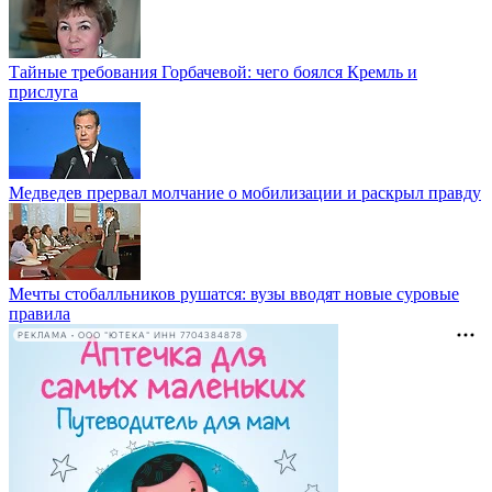
Тайные требования Горбачевой: чего боялся Кремль и
прислуга
Медведев прервал молчание о мобилизации и раскрыл правду
Мечты стобалльников рушатся: вузы вводят новые суровые
правила
РЕКЛАМА • ООО "ЮТЕКА" ИНН 7704384878