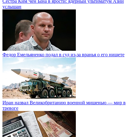
Сестра Ким Чен Ына в ярости: ядерный ультиматум Азии
услышан
Федор Емельяненко подал в суд из-за вранья о его нищете
Иран назвал Великобританию военной мишенью — мир в
тревоге