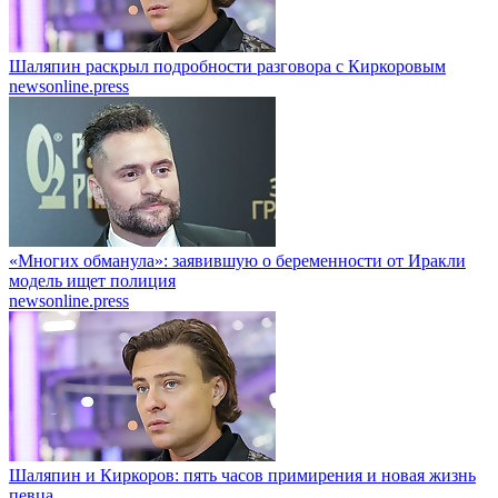
Шаляпин раскрыл подробности разговора с Киркоровым
newsonline.press
«Многих обманула»: заявившую о беременности от Иракли
модель ищет полиция
newsonline.press
Шаляпин и Киркоров: пять часов примирения и новая жизнь
певца