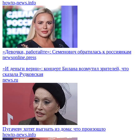
howto-news.info
«Девочки, работайте»: Семенович обратилась к россиянкам
newsonline.press
«И деньги верни»: концерт Билана возмутил зрителей, что
сказала Рудковская
news.ru
Пугачеву хотят выгнать из дома: что произошло
howto-news.info