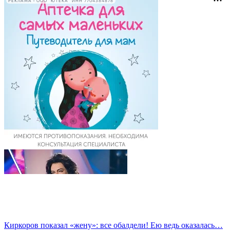
РЕКЛАМА • ООО "ЮТЕКА" ИНН 7704384878
Киркоров показал «жену»: все обалдели! Ею ведь оказалась…