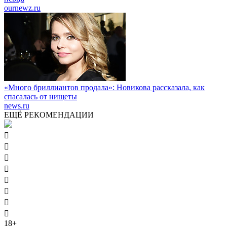
ournewz.ru
«Много бриллиантов продала»: Новикова рассказала, как
спасалась от нищеты
news.ru
ЕЩЁ РЕКОМЕНДАЦИИ








18+