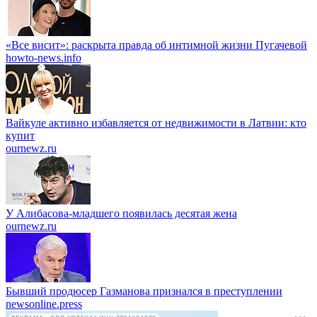
«Все висит»: раскрыта правда об интимной жизни Пугачевой
howto-news.info
Вайкуле активно избавляется от недвижимости в Латвии: кто
купит
ournewz.ru
У Алибасова-младшего появилась десятая жена
ournewz.ru
Бывший продюсер Газманова признался в преступлении
newsonline.press