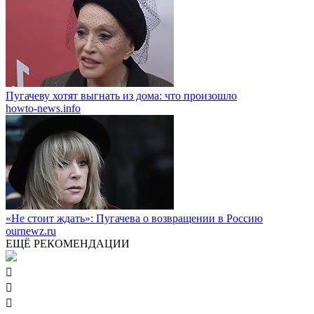
Пугачеву хотят выгнать из дома: что произошло
howto-news.info
«Не стоит ждать»: Пугачева о возвращении в Россию
ournewz.ru
ЕЩЁ РЕКОМЕНДАЦИИ


