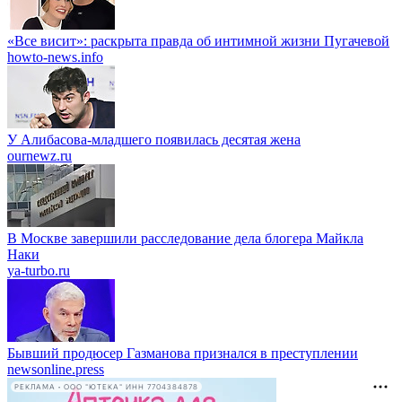
«Все висит»: раскрыта правда об интимной жизни Пугачевой
howto-news.info
У Алибасова-младшего появилась десятая жена
ournewz.ru
В Москве завершили расследование дела блогера Майкла
Наки
ya-turbo.ru
Бывший продюсер Газманова признался в преступлении
newsonline.press
РЕКЛАМА • ООО "ЮТЕКА" ИНН 7704384878