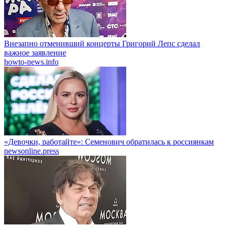
Внезапно отменивший концерты Григорий Лепс сделал
важное заявление
howto-news.info
«Девочки, работайте»: Семенович обратилась к россиянкам
newsonline.press