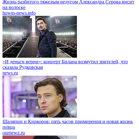
Жизнь разбитого тяжелым недугом Александра Серова висит
на волоске
howto-news.info
«И деньги верни»: концерт Билана возмутил зрителей, что
сказала Рудковская
news.ru
Шаляпин и Киркоров: пять часов примирения и новая жизнь
певца
ournewz.ru