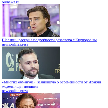
ournewz.ru
Шаляпин раскрыл подробности разговора с Киркоровым
newsonline.press
«Многих обманула»: заявившую о беременности от Иракли
модель ищет полиция
newsonline.press