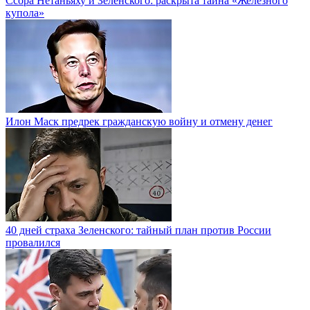
Ссора Нетаньяху и Зеленского: раскрыта тайна «Железного
купола»
Илон Маск предрек гражданскую войну и отмену денег
40 дней страха Зеленского: тайный план против России
провалился