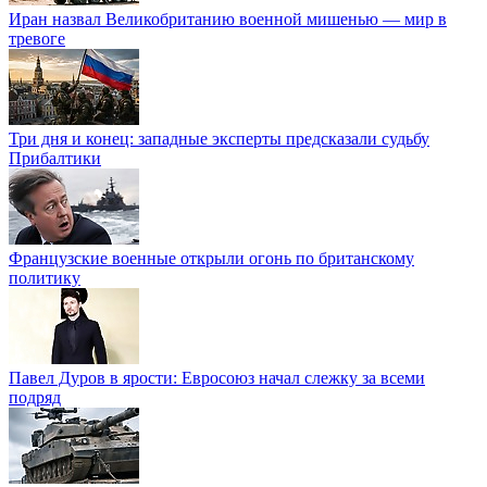
Иран назвал Великобританию военной мишенью — мир в
тревоге
Три дня и конец: западные эксперты предсказали судьбу
Прибалтики
Французские военные открыли огонь по британскому
политику
Павел Дуров в ярости: Евросоюз начал слежку за всеми
подряд