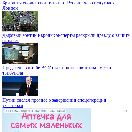
Британия уводит свои танки от России: чего испугался
Лондон
Дырявый зонтик Европы: эксперты раскрыли правду о защите
от ракет
Предатель в штабе ВСУ стал подполковником вместо
трибунала
Путин сделал прогноз о завершении спецоперации
ya-turbo.ru
РЕКЛАМА • ООО "ЮТЕКА" ИНН 7704384878