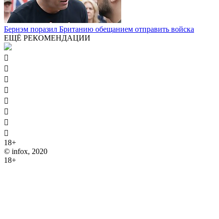
Бернэм поразил Британию обещанием отправить войска
ЕЩЁ РЕКОМЕНДАЦИИ








18+
© infox, 2020
18+
На информационных ресурсах INFOX применяются
рекомендательные технологии (информационные технологии
предоставления информации на основе сбора, систематизации
и анализа сведений, относящихся к предпочтениям
пользователей сети "Интернет", находящихся на территории
Российской Федерации).