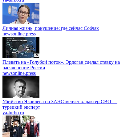
Личная жизнь, покушение: где сейчас Собчак
newsonline.press
Плевать на «Голубой поток». Эрдоган сделал ставку на
расчленение России
newsonline.press
Убийство Яковлева на ЗАЭС меняет характер СВО —
турецкий эксперт
ya-turbo.ru