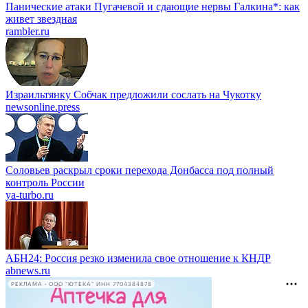
Панические атаки Пугачевой и сдающие нервы Галкина*: как
живет звездная
rambler.ru
Израильтянку Собчак предложили сослать на Чукотку
newsonline.press
Соловьев раскрыл сроки перехода Донбасса под полный
контроль России
ya-turbo.ru
АБН24: Россия резко изменила свое отношение к КНДР
abnews.ru
РЕКЛАМА • ООО "ЮТЕКА" ИНН 7704384878