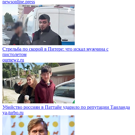
newsonline.press
Стрельба по скорой в Питере: что искал мужчина с
пистолетом
ournewz.ru
Убийство россиян в Паттайе ударило по репутации Таиланда
ya-turbo.ru