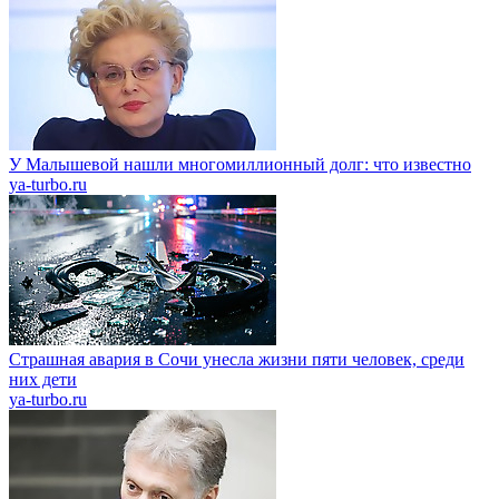
У Малышевой нашли многомиллионный долг: что известно
ya-turbo.ru
Страшная авария в Сочи унесла жизни пяти человек, среди
них дети
ya-turbo.ru