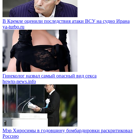
В Кремле оценили последствия атаки ВСУ на судно Ирана
ya-turbo.ru
Гинеколог назвал самый опасный вид секса
howto-news.info
Мэр Хиросимы в годовщину бомбардировки раскритиковал
Россию