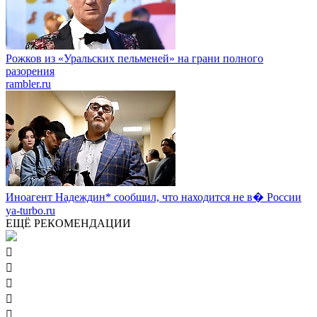
Рожков из «Уральских пельменей» на грани полного
разорения
rambler.ru
Иноагент Надеждин* сообщил, что находится не в� России
ya-turbo.ru
ЕЩЁ РЕКОМЕНДАЦИИ




