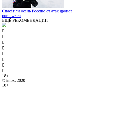
Спасёт ли осень Россию от атак дронов
ournewz.ru
ЕЩЁ РЕКОМЕНДАЦИИ








18+
© infox, 2020
18+
На информационных ресурсах INFOX применяются
рекомендательные технологии (информационные технологии
предоставления информации на основе сбора, систематизации
и анализа сведений, относящихся к предпочтениям
пользователей сети "Интернет", находящихся на территории
Российской Федерации).