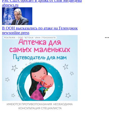
PM: США бросает в дрожь от слов Медведева
abnews.ru
В ООН высказались по атаке на Геленджик
newsonline.press
РЕКЛАМА • ООО "ЮТЕКА" ИНН 7704384878