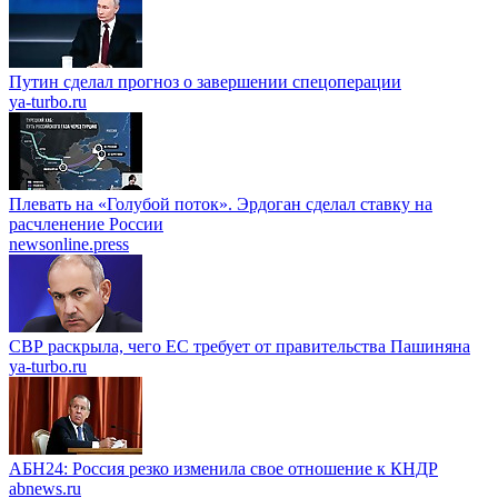
Путин сделал прогноз о завершении спецоперации
ya-turbo.ru
Плевать на «Голубой поток». Эрдоган сделал ставку на
расчленение России
newsonline.press
СВР раскрыла, чего ЕС требует от правительства Пашиняна
ya-turbo.ru
АБН24: Россия резко изменила свое отношение к КНДР
abnews.ru