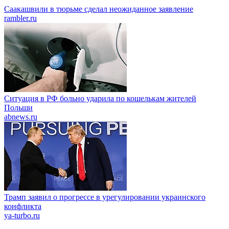
Саакашвили в тюрьме сделал неожиданное заявление
rambler.ru
Ситуация в РФ больно ударила по кошелькам жителей
Польши
abnews.ru
Трамп заявил о прогрессе в урегулировании украинского
конфликта
ya-turbo.ru