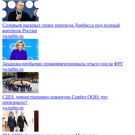
Соловьев раскрыл сроки перехода Донбасса под полный
контроль России
ya-turbo.ru
Захарова необычно прокомментировала отъезд посла ФРГ
ya-turbo.ru
США демонстративно покинули Совбез ООН: что
произошло?
ya-turbo.ru