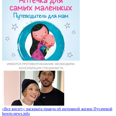
«Все висит»: раскрыта правда об интимной жизни Пугачевой
howto-news.info