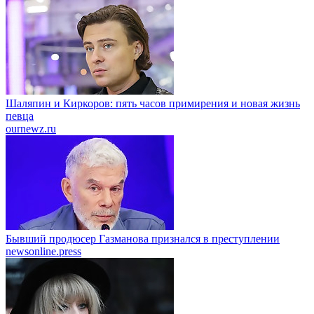
Шаляпин и Киркоров: пять часов примирения и новая жизнь
певца
ournewz.ru
Бывший продюсер Газманова признался в преступлении
newsonline.press