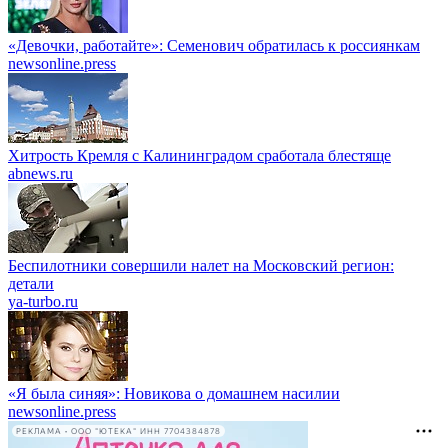
«Девочки, работайте»: Семенович обратилась к россиянкам
newsonline.press
Хитрость Кремля с Калининградом сработала блестяще
abnews.ru
Беспилотники совершили налет на Московский регион:
детали
ya-turbo.ru
«Я была синяя»: Новикова о домашнем насилии
newsonline.press
РЕКЛАМА • ООО "ЮТЕКА" ИНН 7704384878