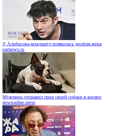
У Алибасова-младшего появилась десятая жена
ournewz.ru
Мужчина отправил прах своей собаки в космос
newsonline.press