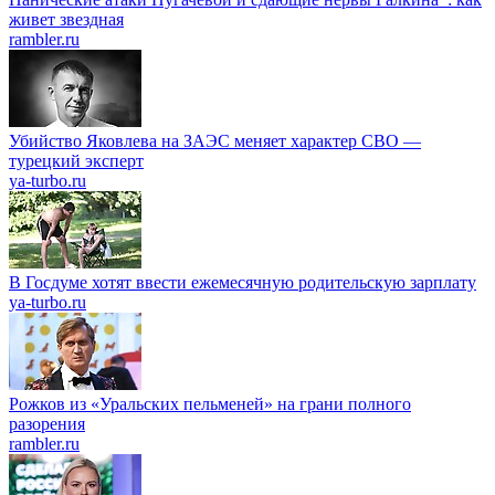
живет звездная
rambler.ru
Убийство Яковлева на ЗАЭС меняет характер СВО —
турецкий эксперт
ya-turbo.ru
В Госдуме хотят ввести ежемесячную родительскую зарплату
ya-turbo.ru
Рожков из «Уральских пельменей» на грани полного
разорения
rambler.ru