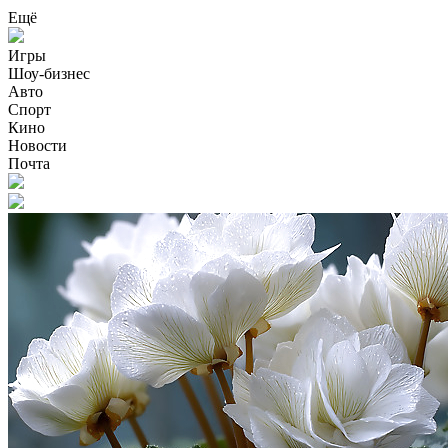
Ещё
Игры
Шоу-бизнес
Авто
Спорт
Кино
Новости
Почта