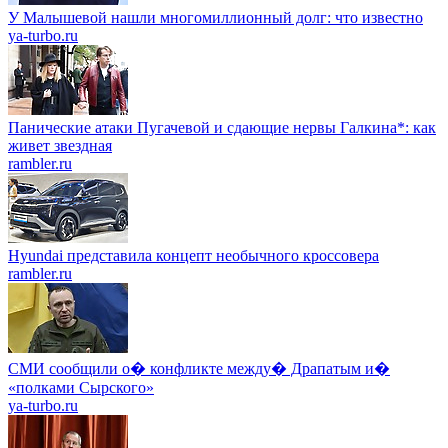
У Малышевой нашли многомиллионный долг: что известно
ya-turbo.ru
Панические атаки Пугачевой и сдающие нервы Галкина*: как
живет звездная
rambler.ru
Hyundai представила концепт необычного кроссовера
rambler.ru
СМИ сообщили о� конфликте между� Драпатым и�
«полками Сырского»
ya-turbo.ru