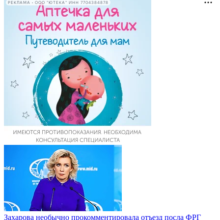
РЕКЛАМА • ООО "ЮТЕКА" ИНН 7704384878
Захарова необычно прокомментировала отъезд посла ФРГ