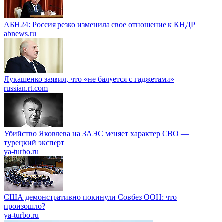
АБН24: Россия резко изменила свое отношение к КНДР
abnews.ru
Лукашенко заявил, что «не балуется с гаджетами»
russian.rt.com
Убийство Яковлева на ЗАЭС меняет характер СВО —
турецкий эксперт
ya-turbo.ru
США демонстративно покинули Совбез ООН: что
произошло?
ya-turbo.ru