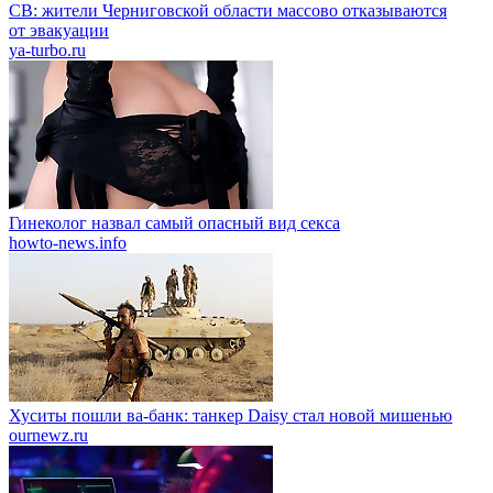
СВ: жители Черниговской области массово отказываются
от эвакуации
ya-turbo.ru
Гинеколог назвал самый опасный вид секса
howto-news.info
Хуситы пошли ва-банк: танкер Daisy стал новой мишенью
ournewz.ru