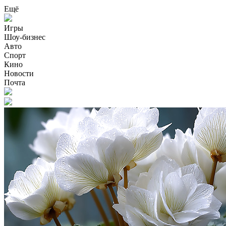
Ещё
Игры
Шоу-бизнес
Авто
Спорт
Кино
Новости
Почта