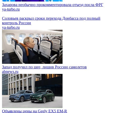
Захарова необычно прокомментировала отъезд посла ФРГ
ya-turbo.ru
Соловьев раскрыл сроки перехода Донбасса под полный
контроль России
ya-turbo.ru
Запад получил по шее, лишив Россию самолетов
abnews.ru
Объявлены цены на Geely EX5 EM-R