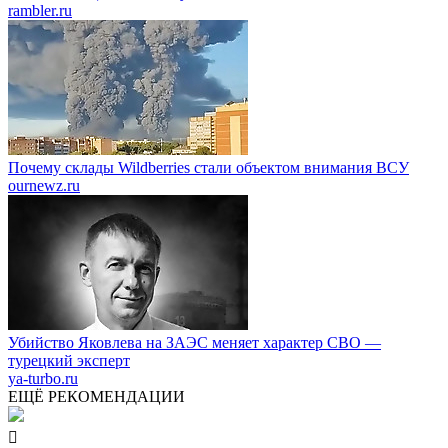
rambler.ru
Почему склады Wildberries стали объектом внимания ВСУ
ournewz.ru
Убийство Яковлева на ЗАЭС меняет характер СВО —
турецкий эксперт
ya-turbo.ru
ЕЩЁ РЕКОМЕНДАЦИИ
