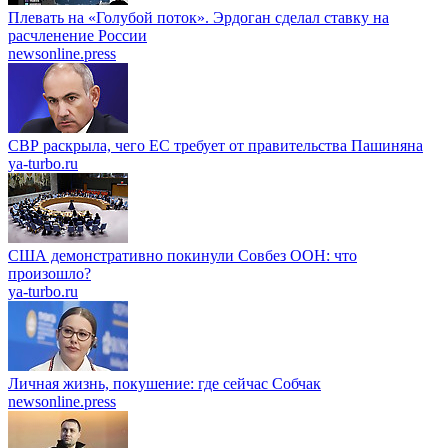
Плевать на «Голубой поток». Эрдоган сделал ставку на
расчленение России
newsonline.press
СВР раскрыла, чего ЕС требует от правительства Пашиняна
ya-turbo.ru
США демонстративно покинули Совбез ООН: что
произошло?
ya-turbo.ru
Личная жизнь, покушение: где сейчас Собчак
newsonline.press