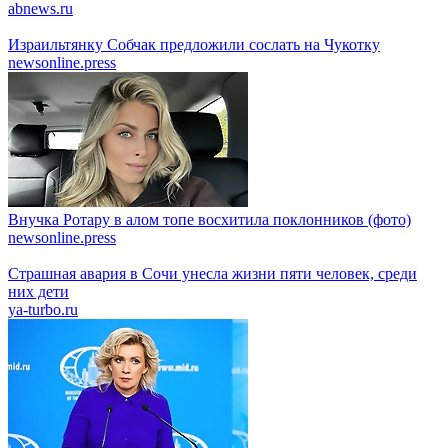
abnews.ru
Израильтянку Собчак предложили сослать на Чукотку
newsonline.press
Внучка Ротару в алом топе восхитила поклонников (фото)
newsonline.press
Страшная авария в Сочи унесла жизни пяти человек, среди
них дети
ya-turbo.ru