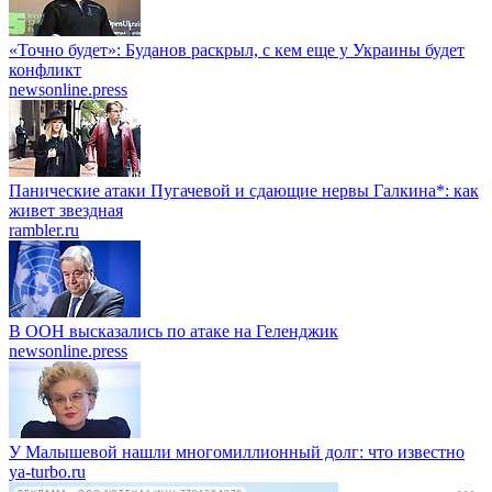
«Точно будет»: Буданов раскрыл, с кем еще у Украины будет
конфликт
newsonline.press
Панические атаки Пугачевой и сдающие нервы Галкина*: как
живет звездная
rambler.ru
В ООН высказались по атаке на Геленджик
newsonline.press
У Малышевой нашли многомиллионный долг: что известно
ya-turbo.ru