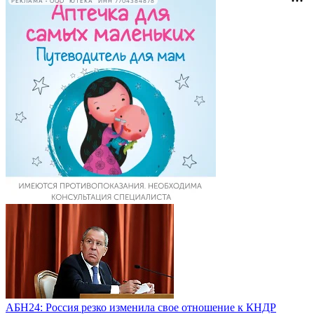
РЕКЛАМА • ООО "ЮТЕКА" ИНН 7704384878
АБН24: Россия резко изменила свое отношение к КНДР