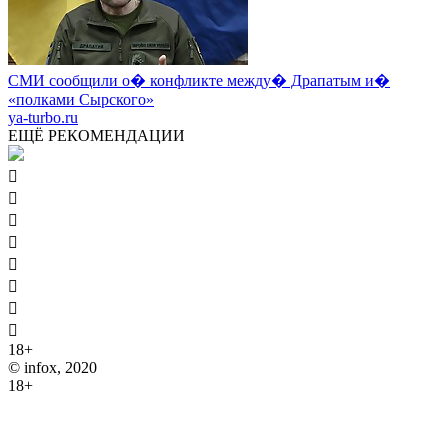
СМИ сообщили о� конфликте между� Драпатым и�
«полками Сырского»
ya-turbo.ru
ЕЩЁ РЕКОМЕНДАЦИИ








18+
© infox, 2020
18+
На информационных ресурсах INFOX применяются
рекомендательные технологии (информационные технологии
предоставления информации на основе сбора, систематизации