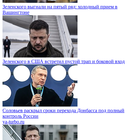
Зеленского выгнали на пятый ряд: холодный прием в
Вашингтоне
Зеленского в США встретил пустой трап и боковой вход
Соловьев раскрыл сроки перехода Донбасса под полный
контроль России
ya-turbo.ru