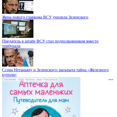
Жена нового главкома ВСУ унизила Зеленского
Предатель в штабе ВСУ стал подполковником вместо
трибунала
Ссора Нетаньяху и Зеленского: раскрыта тайна «Железного
купола»
РЕКЛАМА • ООО "ЮТЕКА" ИНН 7704384878