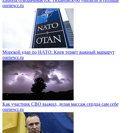
Европа отворачивается: Тихановскую унизили в Польше
ournewz.ru
Морской удар по НАТО: Киев теряет важный маршрут
ournewz.ru
Как участник СВО выжил, делая массаж сердца сам себе
ournewz.ru