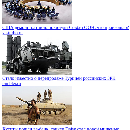
США демонстративно покинули Совбез ООН: что произошло?
ya-turbo.ru
Стало известно о перепродаже Турцией российских ЗРК
rambler.ru
Хуситы пошли ва-банк: танкер Daisy стал новой мишенью