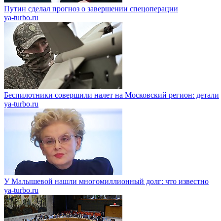
Путин сделал прогноз о завершении спецоперации
ya-turbo.ru
Беспилотники совершили налет на Московский регион: детали
ya-turbo.ru
У Малышевой нашли многомиллионный долг: что известно
ya-turbo.ru