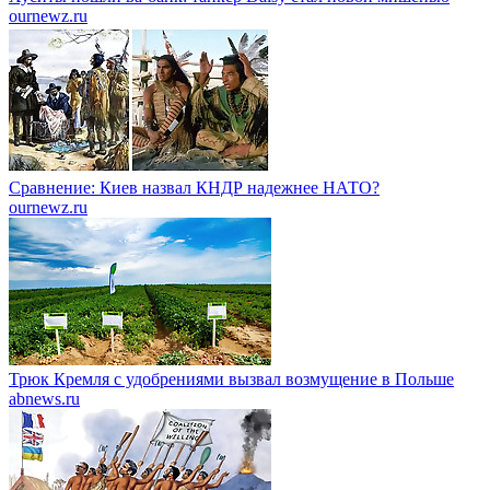
ournewz.ru
Сравнение: Киев назвал КНДР надежнее НАТО?
ournewz.ru
Трюк Кремля с удобрениями вызвал возмущение в Польше
abnews.ru