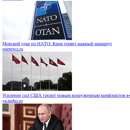
Морской удар по НАТО: Киев теряет важный маршрут
ournewz.ru
Усиление сил США грозит новым вооруженным конфликтом
ya-turbo.ru