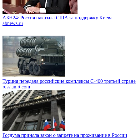
АБН24: Россия наказала США за поддержку Киева
abnews.ru
Турция передала российские комплексы С-400 третьей стране
russian.rt.com
Госдума приняла закон о запрете на проживание в России