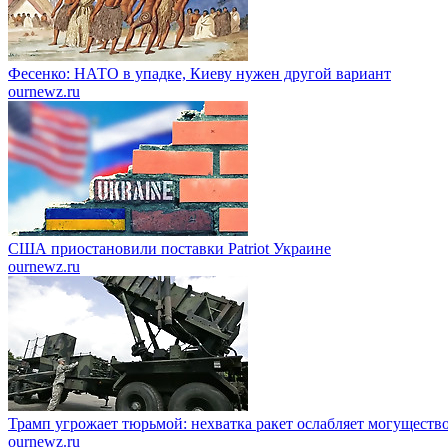
Фесенко: НАТО в упадке, Киеву нужен другой вариант
ournewz.ru
США приостановили поставки Patriot Украине
ournewz.ru
Трамп угрожает тюрьмой: нехватка ракет ослабляет могущест
ournewz.ru