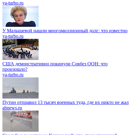
ya-turbo.ru
У Малышевой нашли многомиллионный долг: что известно
ya-turbo.ru
США демонстративно покинули Совбез ООН: что
произошло?
ya-turbo.ru
Путин отправил 13 тысяч военных туда, где их никто не жал
abnews.ru