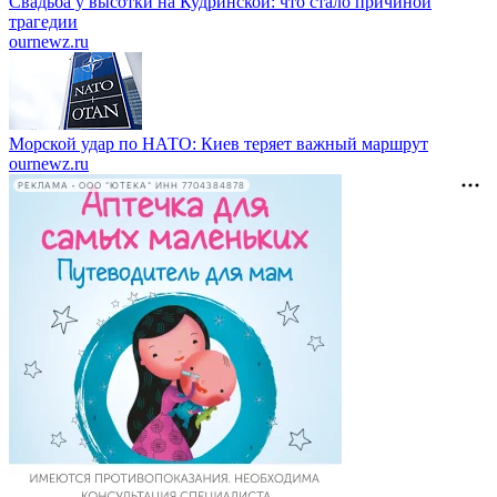
Свадьба у высотки на Кудринской: что стало причиной
трагедии
ournewz.ru
Морской удар по НАТО: Киев теряет важный маршрут
ournewz.ru
РЕКЛАМА • ООО "ЮТЕКА" ИНН 7704384878