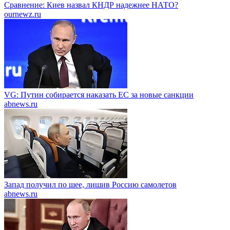
Сравнение: Киев назвал КНДР надежнее НАТО?
ournewz.ru
VG: Путин собирается наказать EC за новые санкции
abnews.ru
Запад получил по шее, лишив Россию самолетов
abnews.ru