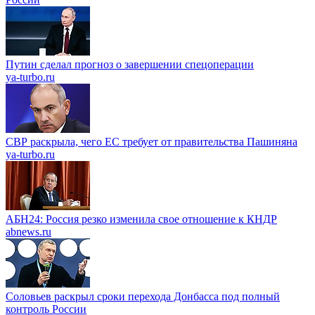
Путин сделал прогноз о завершении спецоперации
ya-turbo.ru
СВР раскрыла, чего ЕС требует от правительства Пашиняна
ya-turbo.ru
АБН24: Россия резко изменила свое отношение к КНДР
abnews.ru
Соловьев раскрыл сроки перехода Донбасса под полный
контроль России