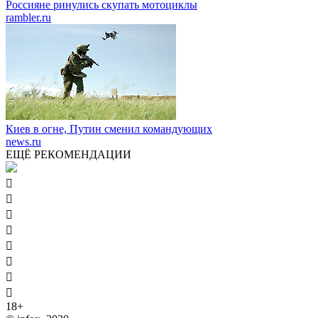
Россияне ринулись скупать мотоциклы
rambler.ru
Киев в огне, Путин сменил командующих
news.ru
ЕЩЁ РЕКОМЕНДАЦИИ








18+