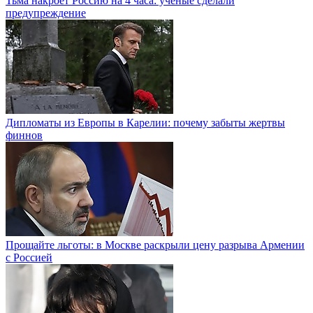
Тьма накроет Россию на 4 часа: ученые сделали
предупреждение
Дипломаты из Европы в Карелии: почему забыты жертвы
финнов
Прощайте льготы: в Москве раскрыли цену разрыва Армении
с Россией