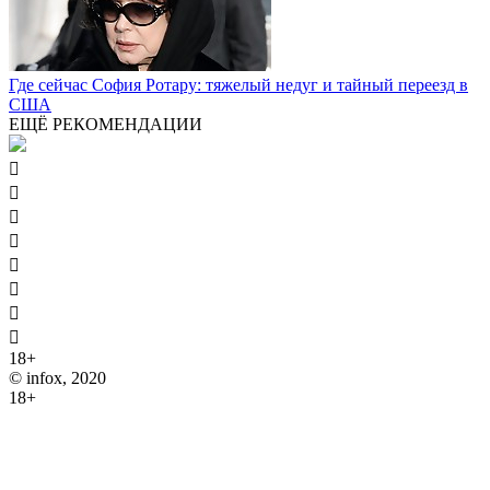
Где сейчас София Ротару: тяжелый недуг и тайный переезд в
США
ЕЩЁ РЕКОМЕНДАЦИИ








18+
© infox, 2020
18+
На информационных ресурсах INFOX применяются
рекомендательные технологии (информационные технологии
предоставления информации на основе сбора, систематизации
и анализа сведений, относящихся к предпочтениям