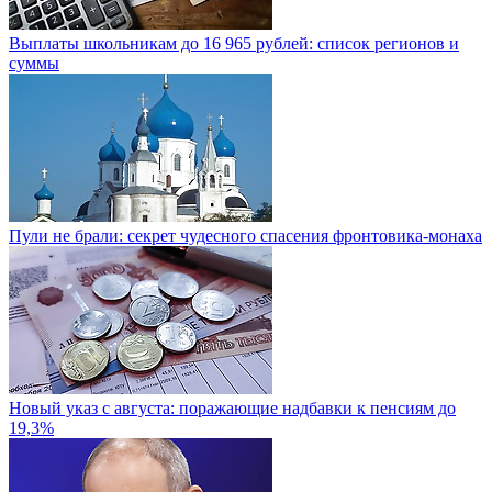
Выплаты школьникам до 16 965 рублей: список регионов и
суммы
Пули не брали: секрет чудесного спасения фронтовика-монаха
Новый указ с августа: поражающие надбавки к пенсиям до
19,3%