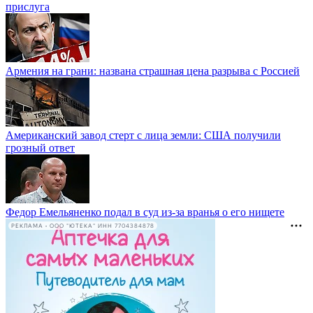
прислуга
Армения на грани: названа страшная цена разрыва с Россией
Американский завод стерт с лица земли: США получили
грозный ответ
Федор Емельяненко подал в суд из-за вранья о его нищете
РЕКЛАМА • ООО "ЮТЕКА" ИНН 7704384878