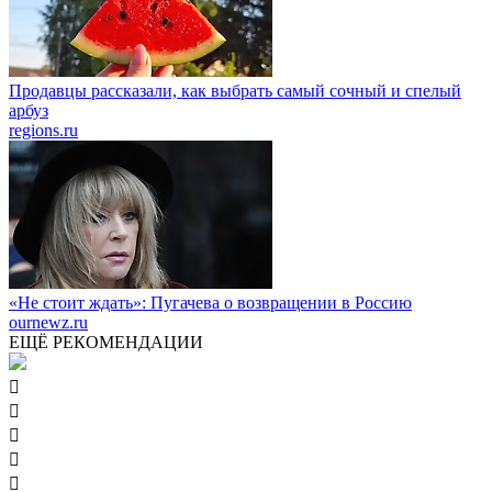
Продавцы рассказали, как выбрать самый сочный и спелый
арбуз
regions.ru
«Не стоит ждать»: Пугачева о возвращении в Россию
ournewz.ru
ЕЩЁ РЕКОМЕНДАЦИИ




