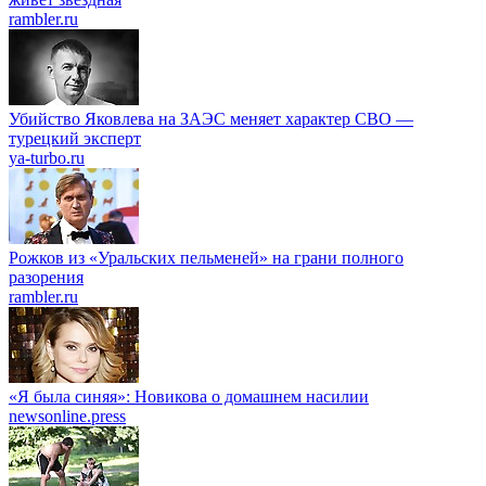
rambler.ru
Убийство Яковлева на ЗАЭС меняет характер СВО —
турецкий эксперт
ya-turbo.ru
Рожков из «Уральских пельменей» на грани полного
разорения
rambler.ru
«Я была синяя»: Новикова о домашнем насилии
newsonline.press