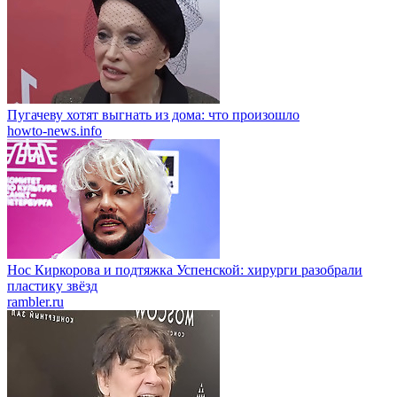
Пугачеву хотят выгнать из дома: что произошло
howto-news.info
Нос Киркорова и подтяжка Успенской: хирурги разобрали
пластику звёзд
rambler.ru