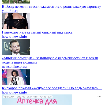
В Госдуме хотят ввести ежемесячную родительскую зарплату
ya-turbo.ru
Гинеколог назвал самый опасный вид секса
howto-news.info
«Многих обманула»: заявившую о беременности от Иракли
модель ищет полиция
newsonline.press
Киркоров показал «жену»: все обалдели! Ею ведь оказалась…
howto-news.info
РЕКЛАМА • ООО "ЮТЕКА" ИНН 7704384878