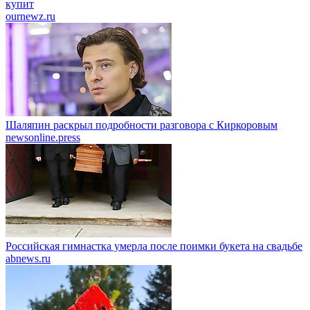
купит
ournewz.ru
Шаляпин раскрыл подробности разговора с Киркоровым
newsonline.press
Российская гимнастка умерла после поимки букета на свадьбе
abnews.ru