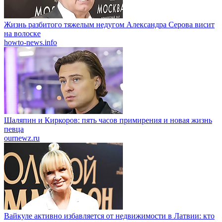
Жизнь разбитого тяжелым недугом Александра Серова висит
на волоске
howto-news.info
Шаляпин и Киркоров: пять часов примирения и новая жизнь
певца
ournewz.ru
Вайкуле активно избавляется от недвижимости в Латвии: кто