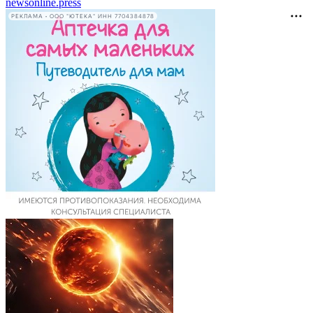
newsonline.press
РЕКЛАМА • ООО "ЮТЕКА" ИНН 7704384878