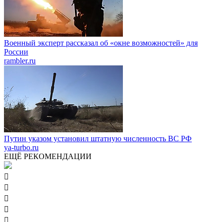
Военный эксперт рассказал об «окне возможностей» для
России
rambler.ru
Путин указом установил штатную численность ВС РФ
ya-turbo.ru
ЕЩЁ РЕКОМЕНДАЦИИ




