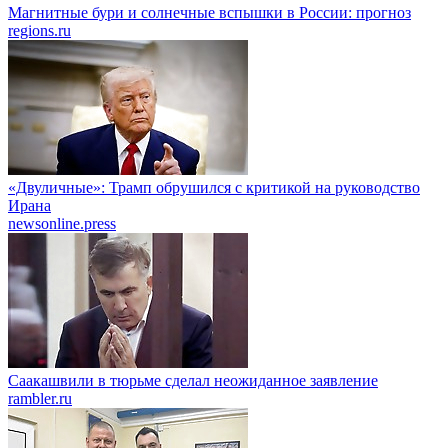
Магнитные бури и солнечные вспышки в России: прогноз
regions.ru
«Двуличные»: Трамп обрушился с критикой на руководство
Ирана
newsonline.press
Саакашвили в тюрьме сделал неожиданное заявление
rambler.ru