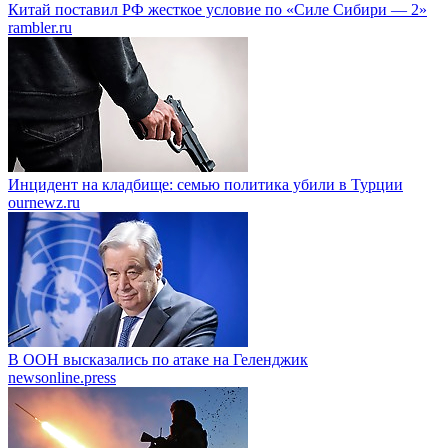
Китай поставил РФ жесткое условие по «Силе Сибири — 2»
rambler.ru
Инцидент на кладбище: семью политика убили в Турции
ournewz.ru
В ООН высказались по атаке на Геленджик
newsonline.press