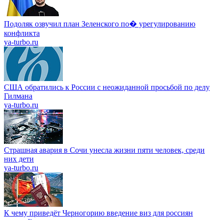
Подоляк озвучил план Зеленского по� урегулированию
конфликта
ya-turbo.ru
США обратились к России с неожиданной просьбой по делу
Гилмана
ya-turbo.ru
Страшная авария в Сочи унесла жизни пяти человек, среди
них дети
ya-turbo.ru
К чему приведёт Черногорию введение виз для россиян