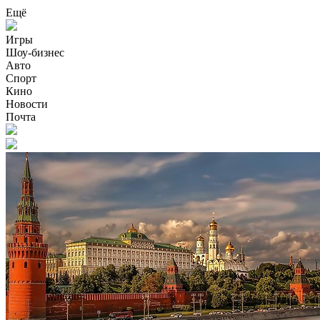
Ещё
Игры
Шоу-бизнес
Авто
Спорт
Кино
Новости
Почта