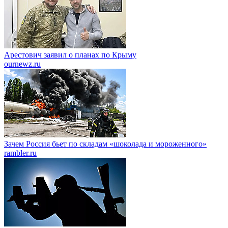
Арестович заявил о планах по Крыму
ournewz.ru
Зачем Россия бьет по складам «шоколада и мороженного»
rambler.ru