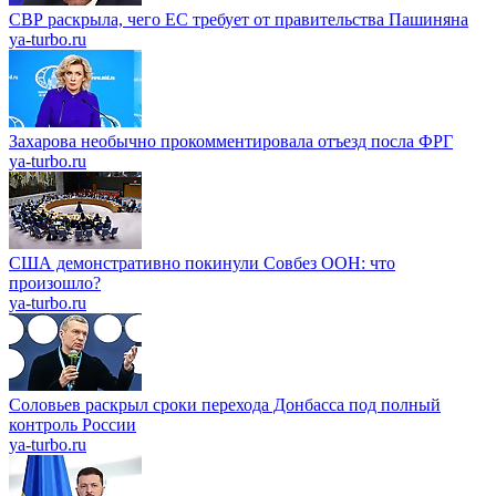
СВР раскрыла, чего ЕС требует от правительства Пашиняна
ya-turbo.ru
Захарова необычно прокомментировала отъезд посла ФРГ
ya-turbo.ru
США демонстративно покинули Совбез ООН: что
произошло?
ya-turbo.ru
Соловьев раскрыл сроки перехода Донбасса под полный
контроль России
ya-turbo.ru